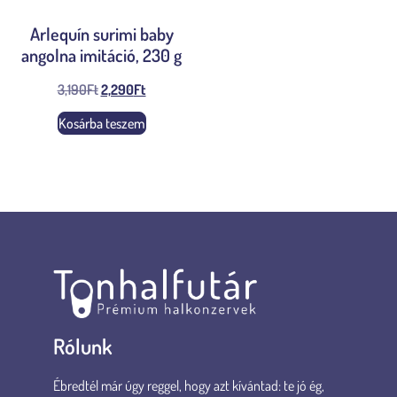
Arlequín surimi baby
angolna imitáció, 230 g
3,190
Ft
2,290
Ft
Kosárba teszem
Rólunk
Ébredtél már úgy reggel, hogy azt kívántad: te jó ég,