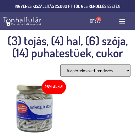
INGYENES KISZÁLLÍTÁS 25.000 FT-TÓL GLS RENDELÉS ESETÉN
0
0
Ft
(3) tojás, (4) hal, (6) szója,
(14) puhatestűek, cukor
Összesen 1 találat
28% Akció!