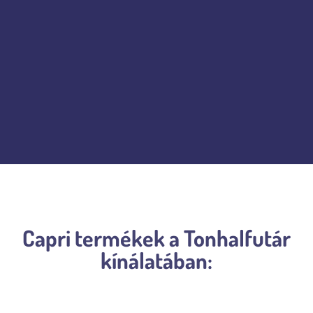
Capri “Az életet ki kell élvezni,
ízről ízre.”
Capri termékek a Tonhalfutár
kínálatában:
Történetünk
Dél-Olaszországban az ősi bölcsesség szerint az élet olyan szépséget ölt, amely
a barlangok és öblök, a tenger csillogó kékje és az agavék, a körték és a