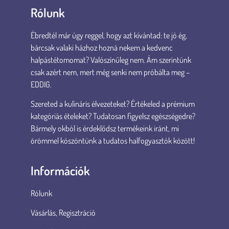
Rólunk
Ébredtél már úgy reggel, hogy azt kívántad: te jó ég,
bárcsak valaki házhoz hozná nekem a kedvenc
halpástétomomat? Valószínűleg nem. Ám szerintünk
csak azért nem, mert még senki nem próbálta meg –
EDDIG.
Szereted a kulináris élvezeteket? Értékeled a prémium
kategóriás ételeket? Tudatosan figyelsz egészségedre?
Bármely okból is érdeklődsz termékeink iránt, mi
örömmel köszöntünk a tudatos halfogyasztók között!
Információk
Rólunk
Vásárlás, Regisztráció