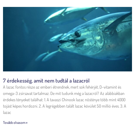
7 érdekesség, amit nem tudtál a lazacról
A lazac fontos része az emberi étrendnek, mert sok fehérjét, D-vitamint és
omega-3 zsírsavat tartalmaz. De mit tudunk még a lazacról? Az alábbiakban
érdekes tényeket találhat: 1. A tavaszi Chinook lazac nősténye több mint 4000
tojást képes hordozni. 2. A legrégebben talált lazac kövület 50 millió éves. 3. A
lazac
Tovább olvasom »