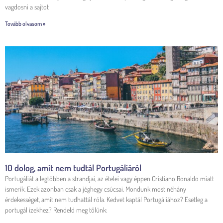
vagdosni a sajtot
Tovább olvasom »
10 dolog, amit nem tudtál Portugáliáról
Portugáliát a legtöbben a strandjai, az ételei vagy éppen Cristiano Ronaldo miatt
ismerik. Ezek azonban csak a jéghegy csúcsai. Mondunk most néhány
érdekességet, amit nem tudhattál róla. Kedvet kaptál Portugáliához? Esetleg a
portugál ízekhez? Rendeld meg tőlünk: