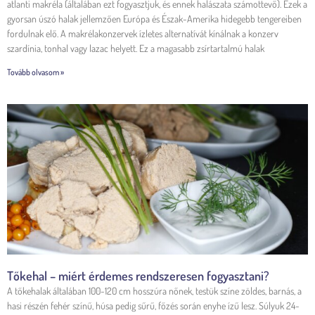
atlanti makréla (általában ezt fogyasztjuk, és ennek halászata számottevő). Ezek a
gyorsan úszó halak jellemzően Európa és Észak-Amerika hidegebb tengereiben
fordulnak elő. A makrélakonzervek ízletes alternatívát kínálnak a konzerv
szardínia, tonhal vagy lazac helyett. Ez a magasabb zsírtartalmú halak
Tovább olvasom »
Tőkehal – miért érdemes rendszeresen fogyasztani?
A tőkehalak általában 100-120 cm hosszúra nőnek, testük színe zöldes, barnás, a
hasi részén fehér színű, húsa pedig sűrű, főzés során enyhe ízű lesz. Súlyuk 24-