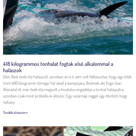
418 kilogrammos tonhalat fogtak első alkalommal a
halászok
Glen Best évek óta halászott, azonban arra ő sem volt felkészülve, hogy egy több
mint 400 kilogramm tömegű hal akad a kampójára. Bestnek, aki Fogo-ban
(Kanada) él, már évek óta megvolt a hivatalos engedélye a tonhal halászatra,
azonban csak most próbálta ki először. Egy vasárnap reggel úgy döntött, hogy
néhány
Tovább olvasom »