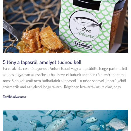
5 tény a tapasról, amelyet tudnod kell
Ha valaki Barcelonára gondol, Antoni Gaudí vagy a napsütötte tengerpart mellett
a tapas is gyorsan az eszébe juthat. Keveset tudunk azonban róla, ezért hoztunk
most 5 dolgot, amit nem tudhattatok a tapasról. 1. A név a spanyol „tapar” igéből
származik, ami azt jelenti, hogy takarni. Régebben letakarták az italokat, hogy
Tovább olvasom »