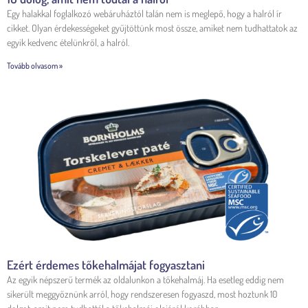
Egy halakkal foglalkozó webáruháztól talán nem is meglepő, hogy a halról ír
cikket. Olyan érdekességeket gyűjtöttünk most össze, amiket nem tudhattatok az
egyik kedvenc ételünkről, a halról.
Tovább olvasom »
Ezért érdemes tőkehalmájat fogyasztani
Az egyik népszerű termék az oldalunkon a tőkehalmáj. Ha esetleg eddig nem
sikerült meggyőznünk arról, hogy rendszeresen fogyaszd, most hoztunk 10