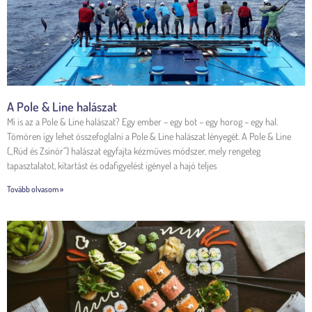
A Pole & Line halászat
Mi is az a Pole & Line halászat? Egy ember – egy bot – egy horog – egy hal.
Tömören így lehet összefoglalni a Pole & Line halászat lényegét. A Pole & Line
(„Rúd és Zsinór”) halászat egyfajta kézműves módszer, mely rengeteg
tapasztalatot, kitartást és odafigyelést igényel a hajó teljes
Tovább olvasom »