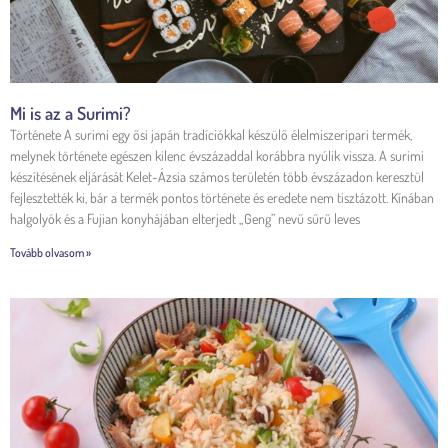
Mi is az a Surimi?
Története A surimi egy ősi japán tradíciókkal készülő élelmiszeripari termék,
melynek története egészen kilenc évszázaddal korábbra nyúlik vissza. A surimi
készítésének eljárását Kelet-Ázsia számos területén több évszázadon keresztül
fejlesztették ki, bár a termék pontos története és eredete nem tisztázott. Kínában
halgolyók és a Fujian konyhájában elterjedt „Geng” nevű sűrű leves
Tovább olvasom »