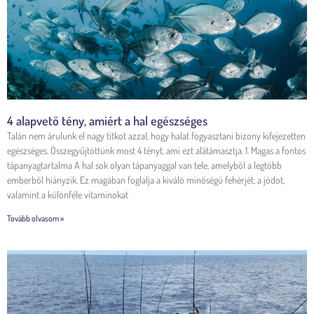
4 alapvető tény, amiért a hal egészséges
Talán nem árulunk el nagy titkot azzal, hogy halat fogyasztani bizony kifejezetten
egészséges. Összegyűjtöttünk most 4 tényt, ami ezt alátámasztja. 1. Magas a fontos
tápanyagtartalma A hal sok olyan tápanyaggal van tele, amelyből a legtöbb
emberből hiányzik. Ez magában foglalja a kiváló minőségű fehérjét, a jódot,
valamint a különféle vitaminokat
Tovább olvasom »