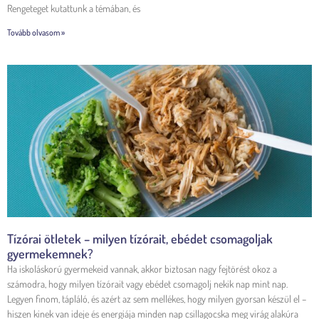
Rengeteget kutattunk a témában, és
Tovább olvasom »
Tízórai ötletek – milyen tízórait, ebédet csomagoljak
gyermekemnek?
Ha iskoláskorú gyermekeid vannak, akkor biztosan nagy fejtörést okoz a
számodra, hogy milyen tízórait vagy ebédet csomagolj nekik nap mint nap.
Legyen finom, tápláló, és azért az sem mellékes, hogy milyen gyorsan készül el –
hiszen kinek van ideje és energiája minden nap csillagocska meg virág alakúra