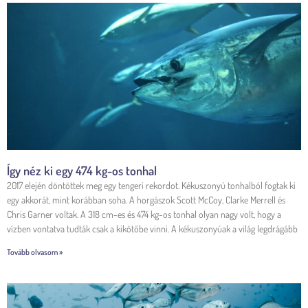
Így néz ki egy 474 kg-os tonhal
2017 elején döntöttek meg egy tengeri rekordot. Kékuszonyú tonhalból fogtak ki
egy akkorát, mint korábban soha. A horgászok Scott McCoy, Clarke Merrell és
Chris Garner voltak. A 318 cm-es és 474 kg-os tonhal olyan nagy volt, hogy a
vízben vontatva tudták csak a kikötőbe vinni. A kékuszonyúak a világ legdrágább
Tovább olvasom »