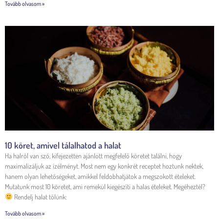
Tovább olvasom »
10 köret, amivel tálalhatod a halat
Ha halról van szó, kifejezetten ajánlott megfelelő köretet találni, hogy
maximalizáljuk az ízélményt. Most nem egy konkrét receptet hoztunk nektek,
hanem olyan lehetőségeket, amikkel feldobhatjátok a megszokott ételeket.
Mutatunk most 10 köretet, ami remekül kiegészíti a halas ételeket. Megéheztél?
Rendelj halat tőlünk:
Tovább olvasom »