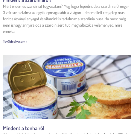
Miért érdemes szardíniát fogyasztani? Meg fogsz lepődni, de a szardínia Omega-
3 zsírsav tartalma az egyik legmagasabb a világon – de emellett rengeteg más
fontos ásványi anyagot és vitamint is tartalmaz a szardínia húsa. Ha most még
nem is vagy annyira oda a szardíniáért, tuti megváltozik a véleményed, mire
ennek a
Tovább olvasom »
Mindent a tonhalról