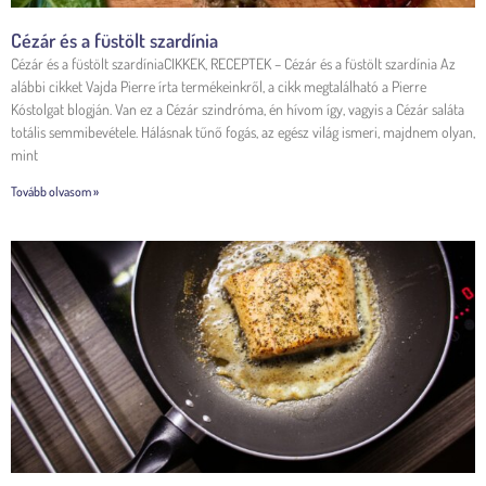
Cézár és a füstölt szardínia
Cézár és a füstölt szardíniaCIKKEK, RECEPTEK – Cézár és a füstölt szardínia Az
alábbi cikket Vajda Pierre írta termékeinkről, a cikk megtalálható a Pierre
Kóstolgat blogján. Van ez a Cézár szindróma, én hívom így, vagyis a Cézár saláta
totális semmibevétele. Hálásnak tűnő fogás, az egész világ ismeri, majdnem olyan,
mint
Tovább olvasom »