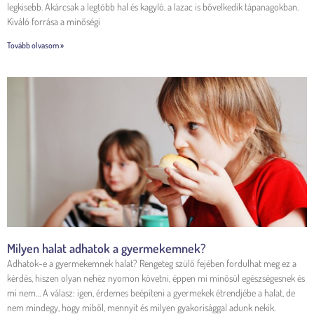
legkisebb. Akárcsak a legtöbb hal és kagyló, a lazac is bővelkedik tápanagokban.
Kiváló forrása a minőségi
Tovább olvasom »
Milyen halat adhatok a gyermekemnek?
Adhatok-e a gyermekemnek halat? Rengeteg szülő fejében fordulhat meg ez a
kérdés, hiszen olyan nehéz nyomon követni, éppen mi minősül egészségesnek és
mi nem… A válasz: igen, érdemes beépíteni a gyermekek étrendjébe a halat, de
nem mindegy, hogy miből, mennyit és milyen gyakorisággal adunk nekik.