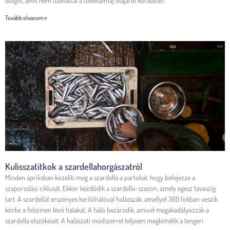
dolgot, amit nem tudhattál a tőkehalmáj olajáról korábban.
Tovább olvasom »
Kulisszatitkok a szardellahorgászatról
Minden áprilisban közelíti meg a szardella a partokat, hogy befejezze a
szaporodási ciklusát. Ekkor kezdődik a szardella-szezon, amely egész tavaszig
tart. A szardellát erszényes kerítőhálóval halásszák, amellyel 360 fokban veszik
körbe a felszínen lévő halakat. A háló bezáródik, amivel megakadályozzák a
szardella elszökését. A halászati módszerrel teljesen megkímélik a tengeri