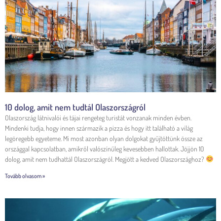
10 dolog, amit nem tudtál Olaszországról
Olaszország látnivalói és tájai rengeteg turistát vonzanak minden évben.
Mindenki tudja, hogy innen származik a pizza és hogy itt található a világ
legöregebb egyeteme. Mi most azonban olyan dolgokat gyűjtöttünk össze az
országgal kapcsolatban, amikről valószínűleg kevesebben hallottak. Jöjjön 10
dolog, amit nem tudhattál Olaszországról. Megjött a kedved Olaszországhoz?
Tovább olvasom »