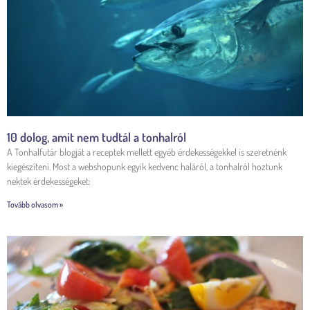
10 dolog, amit nem tudtál a tonhalról
A Tonhalfutár blogját a receptek mellett egyéb érdekességekkel is szeretnénk
kiegészíteni. Most a webshopunk egyik kedvenc haláról, a tonhalról hoztunk
nektek érdekességeket:
Tovább olvasom »