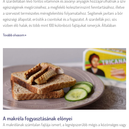
A szardellában lévő fontos vitaminok és ásványi anyagok hozzájárulhatnak a szív
egészségének megőrzéséhez, a megfelelő koleszterinszint fenntartásához, illetve
a szervezet természetes méregtelenítési folyamataihoz. Segítenek javítani a bőr
egészségi állapotát, erősítik a csontokat és a fogazatot. A szardellák pici, sós
vízben élő halak, és több mint 100 különböző fajtájukat ismerjük. Általában
Tovább olvasom »
A makréla fogyasztásának előnyei
A makrélának számtalan fajtája ismert, a legnépszerűbb mégis a közönséges vagy