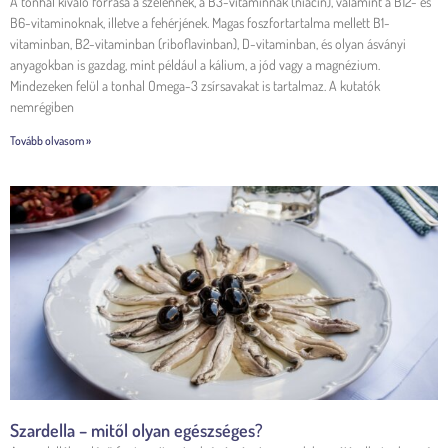
A tonhal kiváló forrása a szelénnek, a B3-vitaminnak (niacin), valamint a B12- és
B6-vitaminoknak, illetve a fehérjének. Magas foszfortartalma mellett B1-
vitaminban, B2-vitaminban (riboflavinban), D-vitaminban, és olyan ásványi
anyagokban is gazdag, mint például a kálium, a jód vagy a magnézium.
Mindezeken felül a tonhal Omega-3 zsírsavakat is tartalmaz. A kutatók
nemrégiben
Tovább olvasom »
Szardella – mitől olyan egészséges?