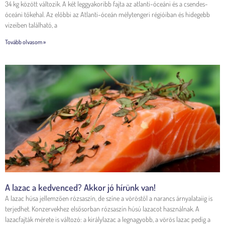
34 kg között változik. A két leggyakoribb fajta az atlanti-óceáni és a csendes-
óceáni tőkehal. Az előbbi az Atlanti-óceán mélytengeri régióiban és hidegebb
vizeiben található, a
Tovább olvasom »
A lazac a kedvenced? Akkor jó hírünk van!
A lazac húsa jellemzően rózsaszín, de színe a vöröstől a narancs árnyalataiig is
terjedhet. Konzervekhez elsősorban rózsaszín húsú lazacot használnak. A
lazacfajták mérete is változó: a királylazac a legnagyobb, a vörös lazac pedig a