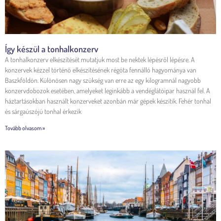
Így készül a tonhalkonzerv
A tonhalkonzerv elkészítését mutatjuk most be nektek lépésről lépésre. A
konzervek kézzel történő elkészítésének régóta fennálló hagyománya van
Baszkföldön. Különösen nagy szükség van erre az egy kilogramnál nagyobb
konzervdobozok esetében, amelyeket leginkább a vendéglátóipar használ fel. A
háztartásokban használt konzerveket azonbán már gépek készítik. Fehér tonhal
és sárgaúszójú tonhal érkezik
Tovább olvasom »