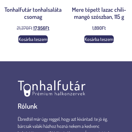
Tonhalfutár tonhalsaláta
Mere tépett lazac chili-
csomag
mangó szószban, 115 g
21,370
Ft
17,956
Ft
1,890
Ft
Kosárba teszem
Kosárba teszem
Rólunk
Ébredtél már úgy reggel, hogy azt kívántad: te jó ég,
bárcsak valaki házhoz hozná nekem a kedvenc