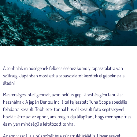
A tonhalak minőségének felbecsléséhez komoly tapasztalatra van
szükség. Japánban most ezt a tapasztalatot kezdték el gépeknek is
átadni.
Mesterséges intelligenciát, azon belül is gépi látást és gépi tanulást
használnak. A japán Dentsu Inc. által fejlesztett Tuna Scope speciális
feladatra készült. Több ezer tonhal húsról készült fotó segítségével
hozták létre azt az appot, ami meg tudja állapítani, hogy mennyire friss
és milyen minőségű a lefotózott tonhal.
Az app vizsgálja a hús színét és a zsír struktúráját is. Ugyanezeket