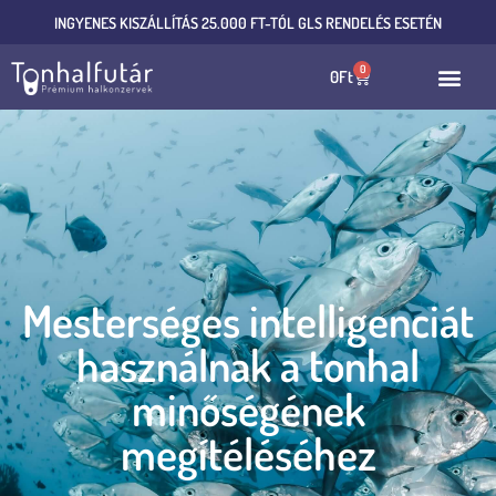
INGYENES KISZÁLLÍTÁS 25.000 FT-TÓL GLS RENDELÉS ESETÉN
0
0
Ft
Mesterséges intelligenciát
használnak a tonhal
minőségének
megítéléséhez