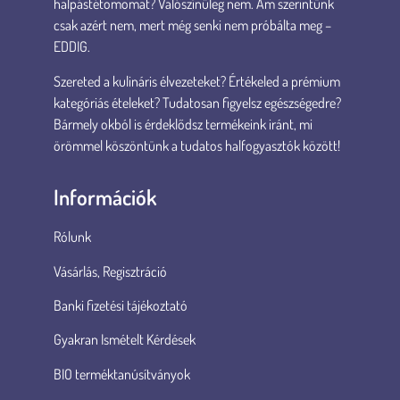
halpástétomomat? Valószínűleg nem. Ám szerintünk
csak azért nem, mert még senki nem próbálta meg –
EDDIG.
Szereted a kulináris élvezeteket? Értékeled a prémium
kategóriás ételeket? Tudatosan figyelsz egészségedre?
Bármely okból is érdeklődsz termékeink iránt, mi
örömmel köszöntünk a tudatos halfogyasztók között!
Információk
Rólunk
Vásárlás, Regisztráció
Banki fizetési tájékoztató
Gyakran Ismételt Kérdések
BIO terméktanúsítványok