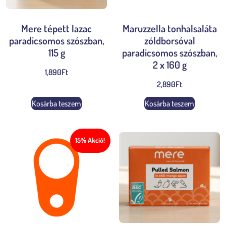
Mere tépett lazac
Maruzzella tonhalsaláta
paradicsomos szószban,
zöldborsóval
115 g
paradicsomos szószban,
2 x 160 g
1,890
Ft
2,890
Ft
Kosárba teszem
Kosárba teszem
15% Akció!