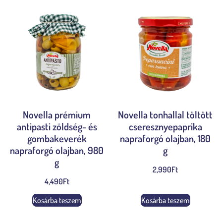
Novella prémium
Novella tonhallal töltött
antipasti zöldség- és
cseresznyepaprika
gombakeverék
napraforgó olajban, 180
napraforgó olajban, 980
g
g
2,990
Ft
4,490
Ft
Kosárba teszem
Kosárba teszem