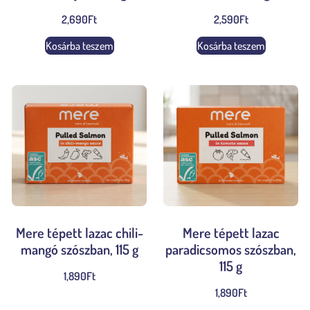
2,690
Ft
2,590
Ft
Kosárba teszem
Kosárba teszem
Mere tépett lazac chili-
Mere tépett lazac
mangó szószban, 115 g
paradicsomos szószban,
115 g
1,890
Ft
1,890
Ft