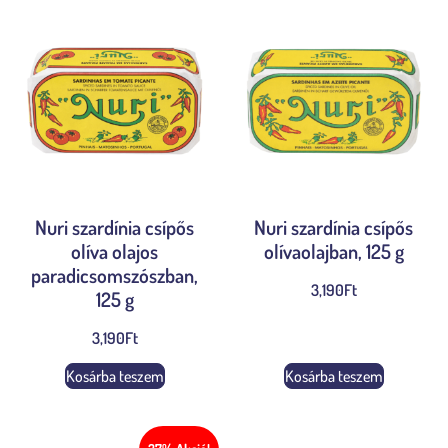
Nuri szardínia csípős
Nuri szardínia csípős
olíva olajos
olívaolajban, 125 g
paradicsomszószban,
3,190
Ft
125 g
3,190
Ft
Kosárba teszem
Kosárba teszem