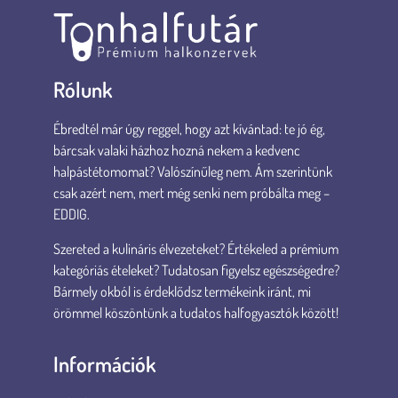
Rólunk
Ébredtél már úgy reggel, hogy azt kívántad: te jó ég,
bárcsak valaki házhoz hozná nekem a kedvenc
halpástétomomat? Valószínűleg nem. Ám szerintünk
csak azért nem, mert még senki nem próbálta meg –
EDDIG.
Szereted a kulináris élvezeteket? Értékeled a prémium
kategóriás ételeket? Tudatosan figyelsz egészségedre?
Bármely okból is érdeklődsz termékeink iránt, mi
örömmel köszöntünk a tudatos halfogyasztók között!
Információk