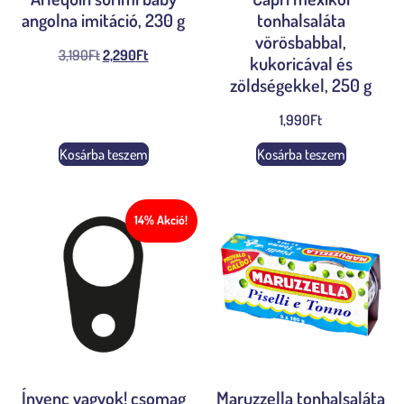
angolna imitáció, 230 g
tonhalsaláta
vörösbabbal,
3,190
Ft
2,290
Ft
kukoricával és
zöldségekkel, 250 g
1,990
Ft
Kosárba teszem
Kosárba teszem
14% Akció!
Ínyenc vagyok! csomag
Maruzzella tonhalsaláta