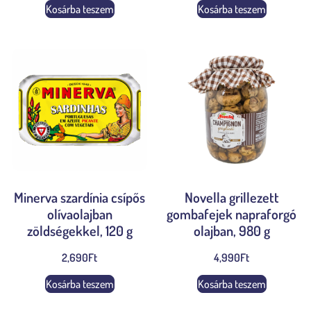
Kosárba teszem
Kosárba teszem
Minerva szardínia csípős
Novella grillezett
olívaolajban
gombafejek napraforgó
zöldségekkel, 120 g
olajban, 980 g
2,690
Ft
4,990
Ft
Kosárba teszem
Kosárba teszem