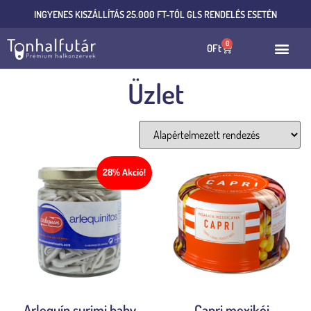
INGYENES KISZÁLLÍTÁS 25.000 FT-TÓL GLS RENDELÉS ESETÉN
0
0
Ft
Üzlet
1–20 termék, összesen 40 db
28% Akció!
Arlequín surimi baby
Capri mexikói