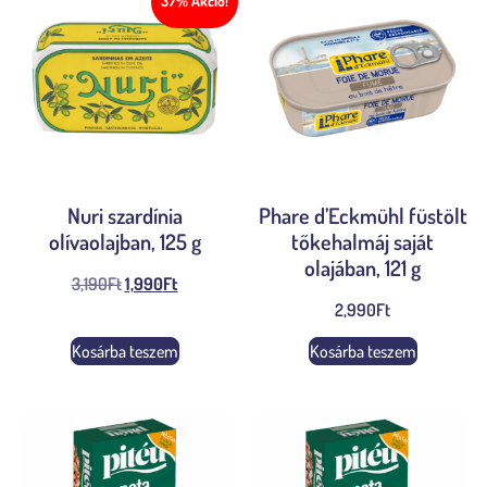
37% Akció!
Nuri szardínia
Phare d’Eckmühl füstölt
olívaolajban, 125 g
tőkehalmáj saját
olajában, 121 g
3,190
Ft
1,990
Ft
2,990
Ft
Kosárba teszem
Kosárba teszem