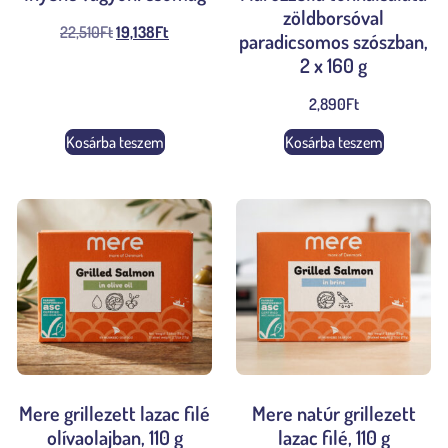
zöldborsóval
22,510
Ft
19,138
Ft
paradicsomos szószban,
2 x 160 g
2,890
Ft
Kosárba teszem
Kosárba teszem
Mere grillezett lazac filé
Mere natúr grillezett
olívaolajban, 110 g
lazac filé, 110 g