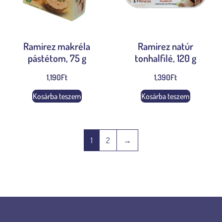
Ramirez makréla
Ramirez natúr
pástétom, 75 g
tonhalfilé, 120 g
1,190
Ft
1,390
Ft
Kosárba teszem
Kosárba teszem
1
2
→