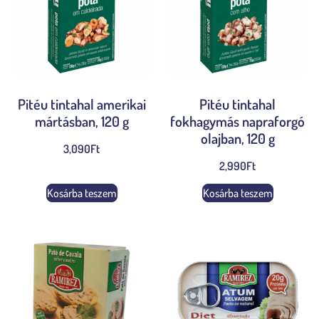
Pitéu tintahal amerikai
Pitéu tintahal
mártásban, 120 g
fokhagymás napraforgó
olajban, 120 g
3,090
Ft
2,990
Ft
Kosárba teszem
Kosárba teszem