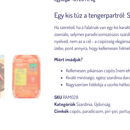
Egy kis tűz a tengerpartról
Ha szereted, ha a falatnak van egy kis karakt
zseniális, selymes paradicsomszószos szardín
nyelved, nem az a cél – a csípősség elegáns
ízébe, pont annyira, hogy kellemesen felmel
Miért imádjuk?
Kellemesen, pikánsan csípős (nem ehe
Kiváló minőségű, egész szardínia dar
Nagyszerűen feldobja a szürke hétkö
SKU
RAM028
Kategóriák
Szardínia
,
Újdonság
Címkék
csípős
,
paradicsom
,
piri-piri
,
portu
Készleten