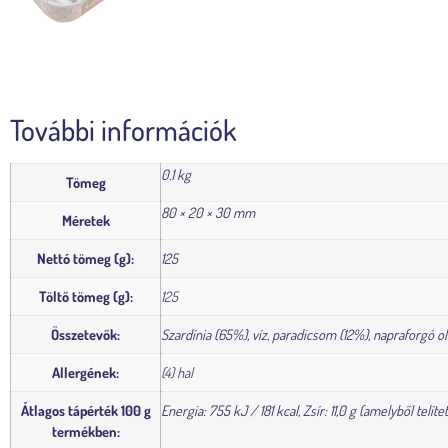
További információk
0.1 kg
Tömeg
80 × 20 × 30 mm
Méretek
Nettó tömeg (g):
125
Töltő tömeg (g):
125
Összetevők:
Szardínia (65%), víz, paradicsom (12%), napraforgó olaj
Allergének:
(4) hal
Átlagos tápérték 100 g
Energia: 755 kJ / 181 kcal, Zsír: 11,0 g (amelyből telít
termékben: