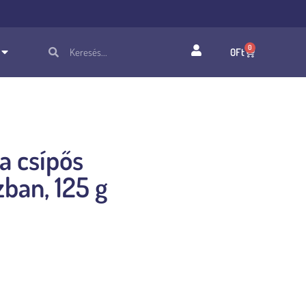
0
0
Ft
sípős paradicsomszószban, 125 g
a csípős
ban, 125 g