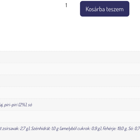
Kosárba teszem
, piri-piri (2%), só
ett zsírsavak: 2,7 g), Szénhidrát: 1,0 g (amelyből cukrok: 0,9 g), Fehérje: 19,0 g, Só: 0