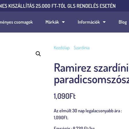
NES KISZÁLLÍTÁS 25.000 FT-TÓL GLS RENDELÉS ESETÉN
ményes csomagok
Márkák
Információk
Blog
Kezdőlap
/
Szardínia
/ Ramirez szardínia c
Ramirez szardíni
paradicsomszósz
1,090
Ft
Az elmúlt 30 nap legalacsonyabb ára :
1,090
Ft
.
Egységár : 8.720 Ft/kg