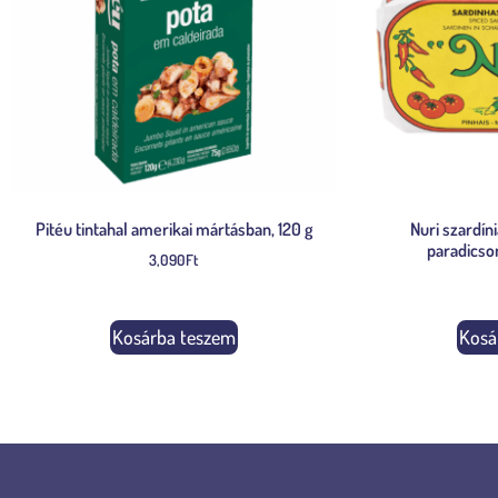
Pitéu tintahal amerikai mártásban, 120 g
Nuri szardíni
paradicso
3,090
Ft
Kosárba teszem
Kosá