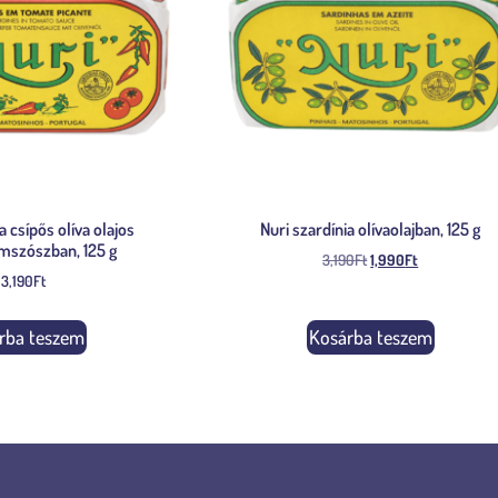
a csípős olíva olajos
Nuri szardínia olívaolajban, 125 g
mszószban, 125 g
3,190
Ft
1,990
Ft
3,190
Ft
rba teszem
Kosárba teszem