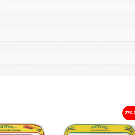
37% A