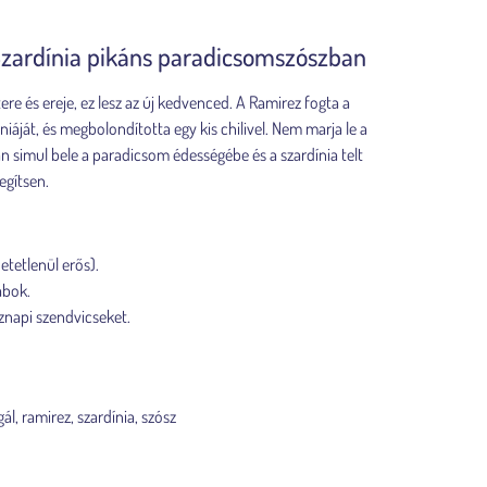
: Szardínia pikáns paradicsomszószban
ere és ereje, ez lesz az új kedvenced. A Ramirez fogta a
iáját, és megbolondította egy kis chilivel. Nem marja le a
an simul bele a paradicsom édességébe és a szardínia telt
egítsen.
tetlenül erős).
abok.
znapi szendvicseket.
gál
,
ramirez
,
szardínia
,
szósz