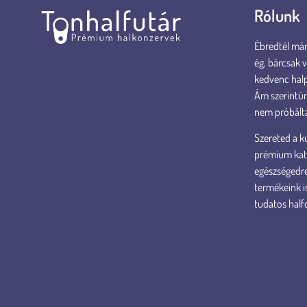
Rólunk
Ébredtél már 
ég, bárcsak 
kedvenc hal
Ám szerintün
nem próbált
Szereted a ku
prémium kate
egészségedre
termékeink i
tudatos half