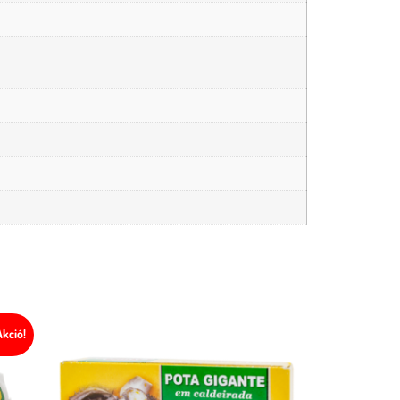
kció!