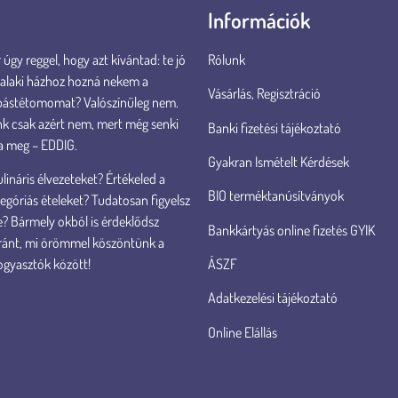
Információk
úgy reggel, hogy azt kívántad: te jó
Rólunk
valaki házhoz hozná nekem a
Vásárlás, Regisztráció
pástétomomat? Valószínűleg nem.
k csak azért nem, mert még senki
Banki fizetési tájékoztató
a meg – EDDIG.
Gyakran Ismételt Kérdések
lináris élvezeteket? Értékeled a
BIO terméktanúsítványok
góriás ételeket? Tudatosan figyelsz
? Bármely okból is érdeklődsz
Bankkártyás online fizetés GYIK
ránt, mi örömmel köszöntünk a
ÁSZF
ogyasztók között!
Adatkezelési tájékoztató
Online Elállás