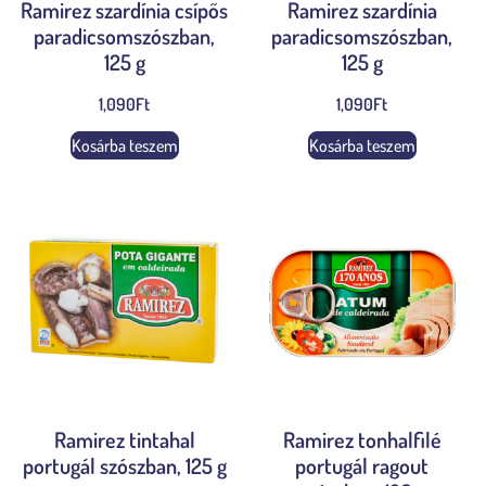
Ramirez szardínia csípős
Ramirez szardínia
paradicsomszószban,
paradicsomszószban,
125 g
125 g
1,090
Ft
1,090
Ft
Kosárba teszem
Kosárba teszem
Ramirez tintahal
Ramirez tonhalfilé
portugál szószban, 125 g
portugál ragout