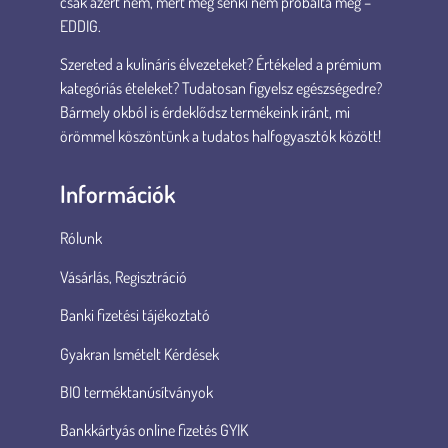
csak azért nem, mert még senki nem próbálta meg –
EDDIG.
Szereted a kulináris élvezeteket? Értékeled a prémium
kategóriás ételeket? Tudatosan figyelsz egészségedre?
Bármely okból is érdeklődsz termékeink iránt, mi
örömmel köszöntünk a tudatos halfogyasztók között!
Információk
Rólunk
Vásárlás, Regisztráció
Banki fizetési tájékoztató
Gyakran Ismételt Kérdések
BIO terméktanúsítványok
Bankkártyás online fizetés GYIK