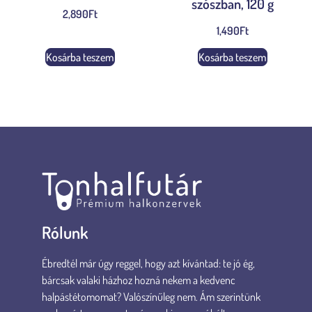
szószban, 120 g
2,890
Ft
1,490
Ft
Kosárba teszem
Kosárba teszem
Rólunk
Ébredtél már úgy reggel, hogy azt kívántad: te jó ég,
bárcsak valaki házhoz hozná nekem a kedvenc
halpástétomomat? Valószínűleg nem. Ám szerintünk