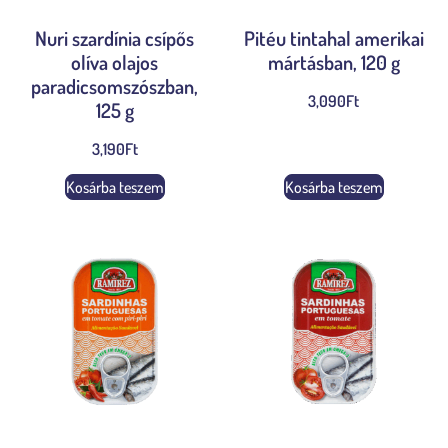
Nuri szardínia csípős
Pitéu tintahal amerikai
olíva olajos
mártásban, 120 g
paradicsomszószban,
3,090
Ft
125 g
3,190
Ft
Kosárba teszem
Kosárba teszem