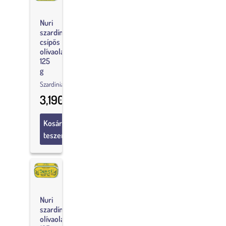
Nuri
szardínia
csípős
olívaolajban,
125
g
Szardínia
3,190
Ft
Kosárba
teszem
Nuri
szardínia
olívaolajban,