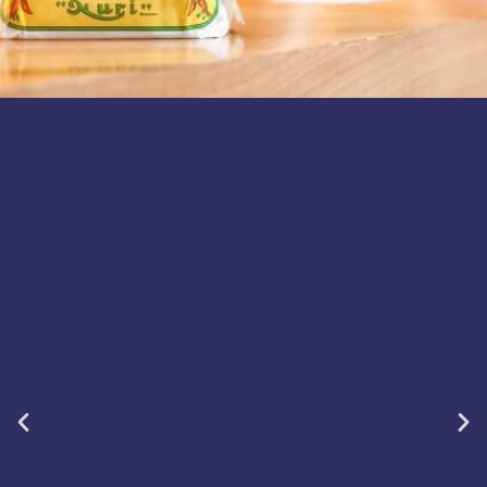
Nuri
“Egy hagyomány, egy
család, egy egyedülálló
halkonzerv”