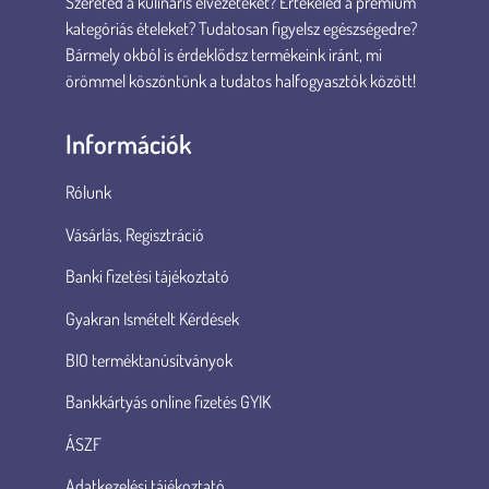
Szereted a kulináris élvezeteket? Értékeled a prémium
kategóriás ételeket? Tudatosan figyelsz egészségedre?
Bármely okból is érdeklődsz termékeink iránt, mi
örömmel köszöntünk a tudatos halfogyasztók között!
Információk
Rólunk
Vásárlás, Regisztráció
Banki fizetési tájékoztató
Gyakran Ismételt Kérdések
BIO terméktanúsítványok
Bankkártyás online fizetés GYIK
ÁSZF
Adatkezelési tájékoztató