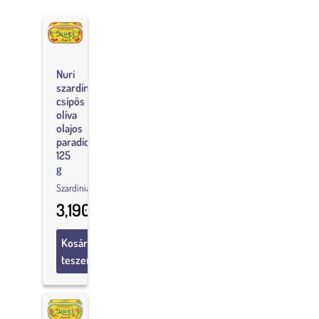
A NURI márka a világ kulturális öröksége, amely egyedisége, hitelessége és a
fogyasztónak való értékátadása miatt (amelyet a kezdetek óta megőriznek)
kiemelkedő jelentőségű.
Kulturális és exkluzív hagyományként minden egyes NURI doboz eredetisége
generációról generációra öröklődik, mint a művész keze által gondosan
Nuri
megtervezett szardínia, amely azonban – mint műalkotás – arra szolgál, hogy
szardínia
mindenki értékelje, különleges helyeken és a megfelelő társaságban.
csípős
olíva
olajos
paradicsomszószban,
125
g
Szardínia
3,190
Ft
Kosárba
teszem