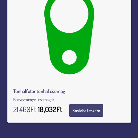
Tonhalfutár tonhal csomag
Kedvezményes csomagok
21,460
Ft
18,032
Ft
Kosárba teszem