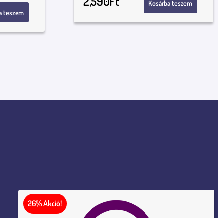
2,590
Ft
Kosárba teszem
a teszem
26% Akció!