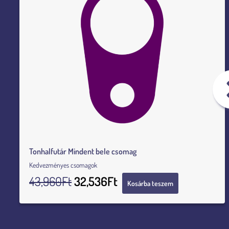
Tonhalfutár Mindent bele csomag
Kedvezményes csomagok
43,960
Ft
32,536
Ft
Kosárba teszem