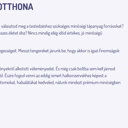
 OTTHONA
n választod meg a testedzéshez szükséges minőségi tápanyag forrásokat?
szes életet élsz? Nincs mindig elég időd értékes, jó minőségű
gességeit. Messzi tengereket járunk be, hogy akkor is igazi finomságok
ényekről alkotott véleményedet. És még csak boltba sem kell járnod
ól. Észre fogod venni az eddig ismert halkonzervekhez képest a
pástétomokat, halsalátákat kedveled, nálunk mindezt prémium minőségben