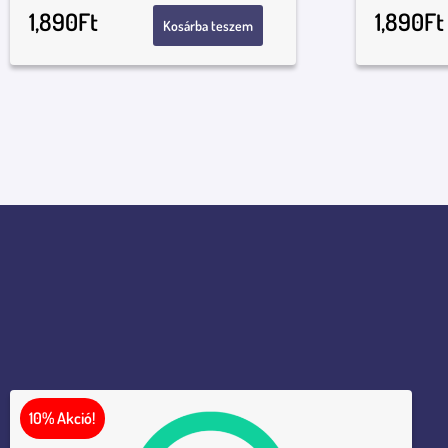
1,890
Ft
1,890
Ft
Kosárba teszem
10% Akció!