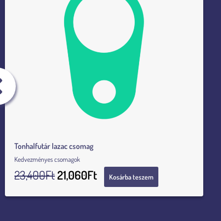
Tonhalfutár lazac csomag
Kedvezményes csomagok
23,400
Ft
21,060
Ft
Kosárba teszem