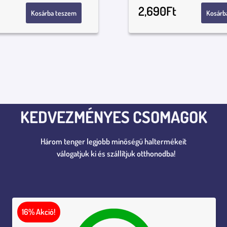
2,690
Ft
Kosárba teszem
Kosárb
KEDVEZMÉNYES CSOMAGOK
Három tenger legjobb minőségű haltermékeit
válogatjuk ki és szállítjuk otthonodba!
16% Akció!