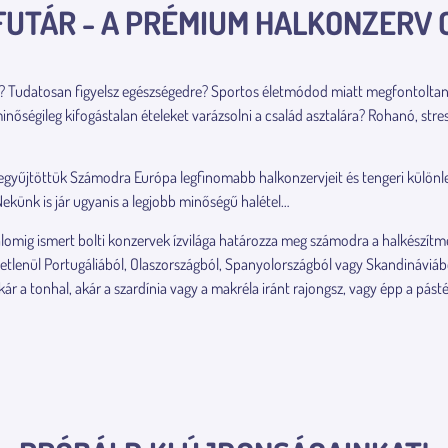
UTÁR - A PRÉMIUM HALKONZERV
ket? Tudatosan figyelsz egészségedre? Sportos életmódod miatt megfontolta
nőségileg kifogástalan ételeket varázsolni a család asztalára? Rohanó, stres
szegyűjtöttük Számodra Európa legfinomabb halkonzervjeit és tengeri különle
ekünk is jár ugyanis a legjobb minőségű halétel…
omig ismert bolti konzervek ízvilága határozza meg számodra a halkészítm
etlenül Portugáliából, Olaszországból, Spanyolországból vagy Skandináviáb
kár a tonhal, akár a szardínia vagy a makréla iránt rajongsz, vagy épp a 