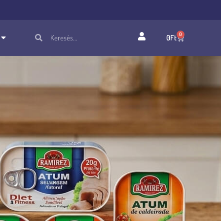
0
0
Ft