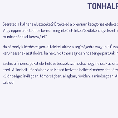
TONHALF
Megérkeztek a Ramirez
legújabb termékei
Szereted a kulináris élvezeteket? Értékeled a prémium kategóriás étele
Vagy éppen a diétádhoz keresel megfelelő ételeket? Szülőként igyekszel mi
Megnézem
munkaebédeket keresgélni?
Ha bármelyik kérdésre igen-el feleltél, akkor a segítségedre vagyunk! Ös
kerülhessenek asztalodra, ha nekünk itthon sajnos nincs tengerpartunk. N
Ezeket a finomságokat elérhetővé tesszük számodra, hogy ne csak az unal
ezért! A Tonhalfutár házhoz viszi Neked kedvenc halkészítményeidet közv
különbséget ízvilágban, tömörségben, állagban, röviden: a minőségben. A
találod!