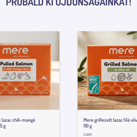
PRÓBÁLD KI ÚJDONSÁGAINKAT!
 lazac chili-mangó
Mere grillezett lazac filé olí
5 g
110 g
Lazac