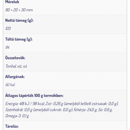
Méretek
80 × 20 × 30 mm
Nettó tömeg (g):
120
Töltő tömeg (g):
84
Összetevők:
Tonhal, víz, só
Allergének:
(4) hal
Átlagos tápérték 100 g termékben:
Energia: 418 kJ / 98 kcal, Zsír: 0,26 g (amelyből telített zsírsavak: 0,0 g),
Szénhidrát: 0,0 g (amelyből cukrok: 0,0 g), Fehérje: 24,0 g, Só: 0,6 g,
Omega-3: 0,1 g
Tárolás: