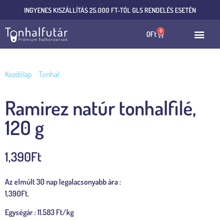
INGYENES KISZÁLLÍTÁS 25.000 FT-TÓL GLS RENDELÉS ESETÉN
0
0
Ft
Kezdőlap
/
Tonhal
/ Ramirez natúr tonhalfilé, 120 g
Ramirez natúr tonhalfilé,
120 g
1,390
Ft
Az elmúlt 30 nap legalacsonyabb ára :
1,390
Ft
.
Egységár : 11.583 Ft/kg