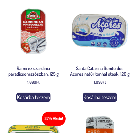
Ramirez szardínia
Santa Catarina Bonito dos
paradicsomszószban, 125 g
Acores natúr tonhal steak, 120 g
1,090
Ft
1,090
Ft
Kosárba teszem
Kosárba teszem
37% Akció!