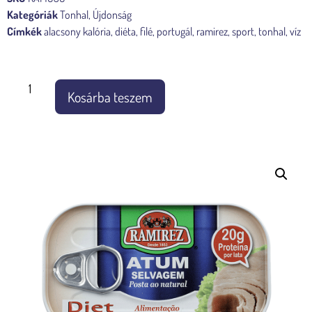
Kategóriák
Tonhal
,
Újdonság
Címkék
alacsony kalória
,
diéta
,
filé
,
portugál
,
ramirez
,
sport
,
tonhal
,
víz
Készleten
Kosárba teszem