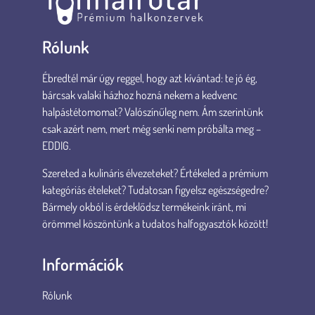
Rólunk
Ébredtél már úgy reggel, hogy azt kívántad: te jó ég,
bárcsak valaki házhoz hozná nekem a kedvenc
halpástétomomat? Valószínűleg nem. Ám szerintünk
csak azért nem, mert még senki nem próbálta meg –
EDDIG.
Szereted a kulináris élvezeteket? Értékeled a prémium
kategóriás ételeket? Tudatosan figyelsz egészségedre?
Bármely okból is érdeklődsz termékeink iránt, mi
örömmel köszöntünk a tudatos halfogyasztók között!
Információk
Rólunk