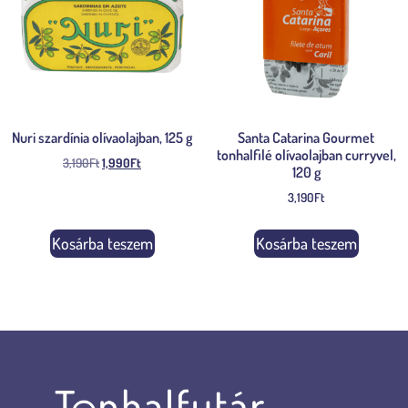
Nuri szardínia olívaolajban, 125 g
Santa Catarina Gourmet
tonhalfilé olívaolajban curryvel,
3,190
Ft
1,990
Ft
120 g
3,190
Ft
Kosárba teszem
Kosárba teszem