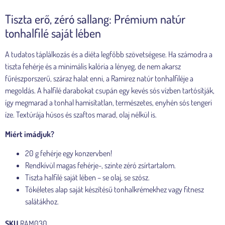
Tiszta erő, zéró sallang: Prémium natúr
tonhalfilé saját lében
A tudatos táplálkozás és a diéta legfőbb szövetségese. Ha számodra a
tiszta fehérje és a minimális kalória a lényeg, de nem akarsz
fűrészporszerű, száraz halat enni, a Ramirez natúr tonhalfiléje a
megoldás. A halfilé darabokat csupán egy kevés sós vízben tartósítják,
így megmarad a tonhal hamisítatlan, természetes, enyhén sós tengeri
íze. Textúrája húsos és szaftos marad, olaj nélkül is.
Miért imádjuk?
20 g fehérje egy konzervben!
Rendkívül magas fehérje-, szinte zéró zsírtartalom.
Tiszta halfilé saját lében – se olaj, se szósz.
Tökéletes alap saját készítésű tonhalkrémekhez vagy fitnesz
salátákhoz.
SKU
RAM030