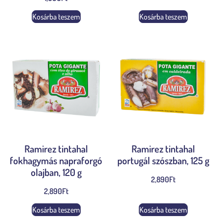
Kosárba teszem
Kosárba teszem
Ramirez tintahal
Ramirez tintahal
fokhagymás napraforgó
portugál szószban, 125 g
olajban, 120 g
2,890
Ft
2,890
Ft
Kosárba teszem
Kosárba teszem