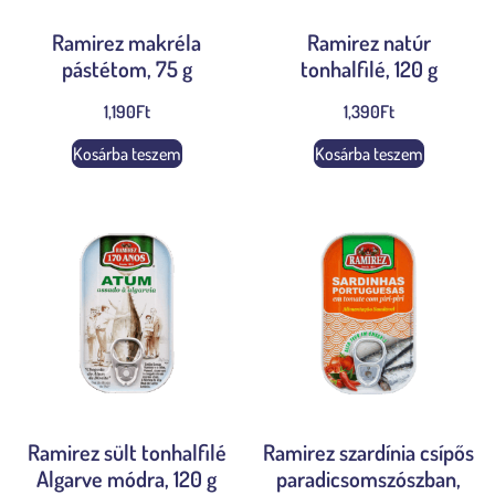
Ramirez makréla
Ramirez natúr
pástétom, 75 g
tonhalfilé, 120 g
1,190
Ft
1,390
Ft
Kosárba teszem
Kosárba teszem
Ramirez sült tonhalfilé
Ramirez szardínia csípős
Algarve módra, 120 g
paradicsomszószban,