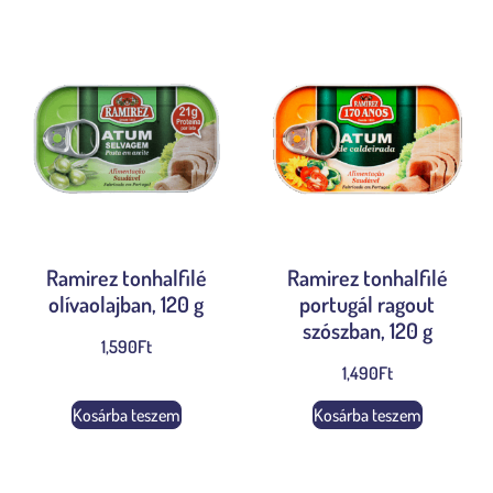
Ramirez tonhalfilé
Ramirez tonhalfilé
olívaolajban, 120 g
portugál ragout
szószban, 120 g
1,590
Ft
1,490
Ft
Kosárba teszem
Kosárba teszem