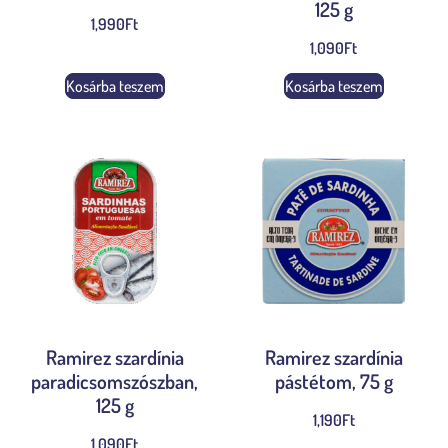
125 g
1,990
Ft
1,090
Ft
Kosárba teszem
Kosárba teszem
Ramirez szardínia
Ramirez szardínia
paradicsomszószban,
pástétom, 75 g
125 g
1,190
Ft
1,090
Ft