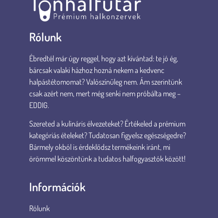
Rólunk
Ébredtél már úgy reggel, hogy azt kívántad: te jó ég,
bárcsak valaki házhoz hozná nekem a kedvenc
halpástétomomat? Valószínűleg nem. Ám szerintünk
csak azért nem, mert még senki nem próbálta meg –
EDDIG.
Szereted a kulináris élvezeteket? Értékeled a prémium
kategóriás ételeket? Tudatosan figyelsz egészségedre?
Bármely okból is érdeklődsz termékeink iránt, mi
örömmel köszöntünk a tudatos halfogyasztók között!
Információk
Rólunk