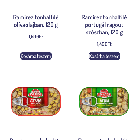
Ramirez tonhalfilé
Ramirez tonhalfilé
olívaolajban, 120 g
portugál ragout
szószban, 120 g
1,590
Ft
1,490
Ft
Kosárba teszem
Kosárba teszem