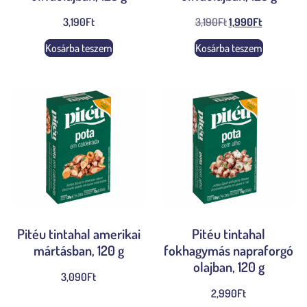
3,190
Ft
3,190
Ft
1,990
Ft
Kosárba teszem
Kosárba teszem
Pitéu tintahal amerikai
Pitéu tintahal
mártásban, 120 g
fokhagymás napraforgó
olajban, 120 g
3,090
Ft
2,990
Ft