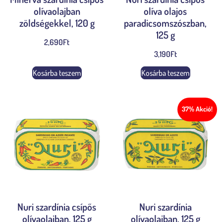
olívaolajban
olíva olajos
zöldségekkel, 120 g
paradicsomszószban,
125 g
2,690
Ft
3,190
Ft
Kosárba teszem
Kosárba teszem
37% Akció!
Nuri szardínia csípős
Nuri szardínia
olívaolajban, 125 g
olívaolajban, 125 g