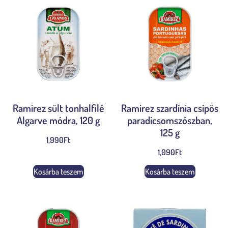
Ramirez sült tonhalfilé
Ramirez szardínia csípős
Algarve módra, 120 g
paradicsomszószban,
125 g
1,990
Ft
1,090
Ft
Kosárba teszem
Kosárba teszem