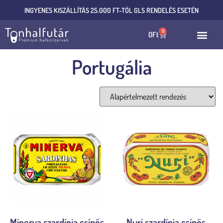
INGYENES KISZÁLLÍTÁS 25.000 FT-TÓL GLS RENDELÉS ESETÉN
0
0
Ft
Portugália
1–20 termék, összesen 22 db
Minerva szardínia csípős
Nuri szardínia csípős