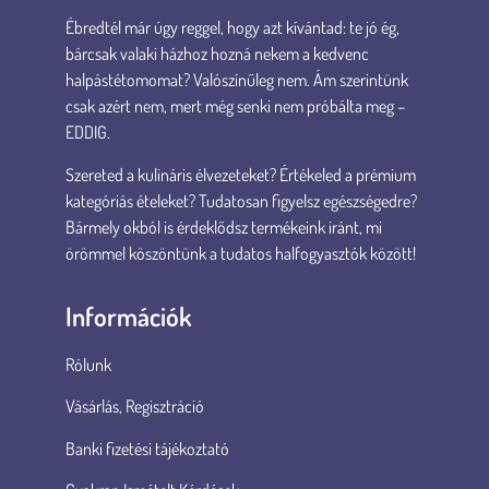
Ébredtél már úgy reggel, hogy azt kívántad: te jó ég,
bárcsak valaki házhoz hozná nekem a kedvenc
halpástétomomat? Valószínűleg nem. Ám szerintünk
csak azért nem, mert még senki nem próbálta meg –
EDDIG.
Szereted a kulináris élvezeteket? Értékeled a prémium
kategóriás ételeket? Tudatosan figyelsz egészségedre?
Bármely okból is érdeklődsz termékeink iránt, mi
örömmel köszöntünk a tudatos halfogyasztók között!
Információk
Rólunk
Vásárlás, Regisztráció
Banki fizetési tájékoztató