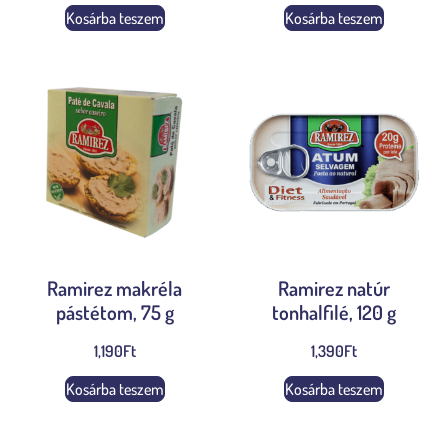
Kosárba teszem
Kosárba teszem
Ramirez makréla
Ramirez natúr
pástétom, 75 g
tonhalfilé, 120 g
1,190
Ft
1,390
Ft
Kosárba teszem
Kosárba teszem