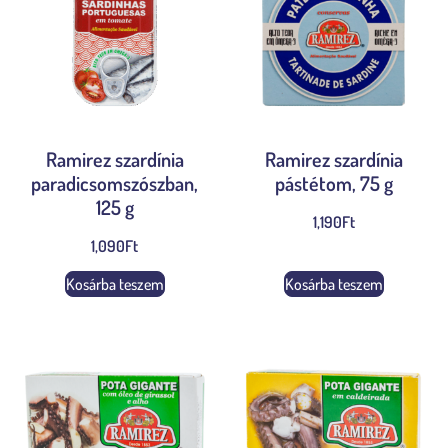
Ramirez szardínia
Ramirez szardínia
paradicsomszószban,
pástétom, 75 g
125 g
1,190
Ft
1,090
Ft
Kosárba teszem
Kosárba teszem