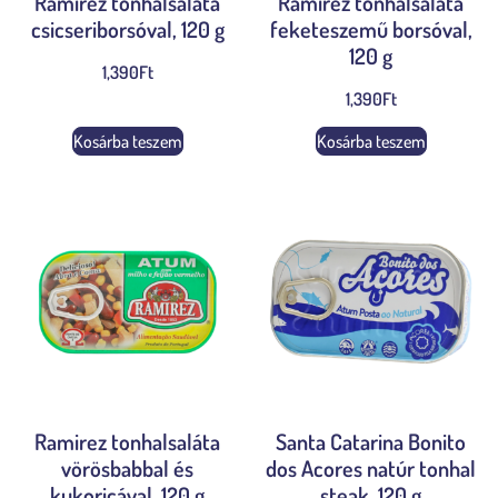
Ramirez tonhalsaláta
Ramirez tonhalsaláta
csicseriborsóval, 120 g
feketeszemű borsóval,
120 g
1,390
Ft
1,390
Ft
Kosárba teszem
Kosárba teszem
Ramirez tonhalsaláta
Santa Catarina Bonito
vörösbabbal és
dos Acores natúr tonhal
kukoricával, 120 g
steak, 120 g