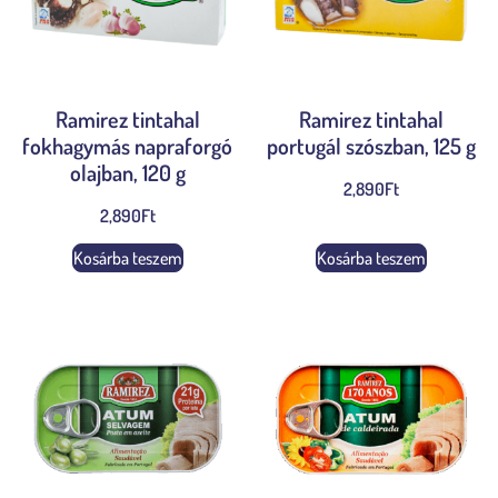
Ramirez tintahal
Ramirez tintahal
fokhagymás napraforgó
portugál szószban, 125 g
olajban, 120 g
2,890
Ft
2,890
Ft
Kosárba teszem
Kosárba teszem