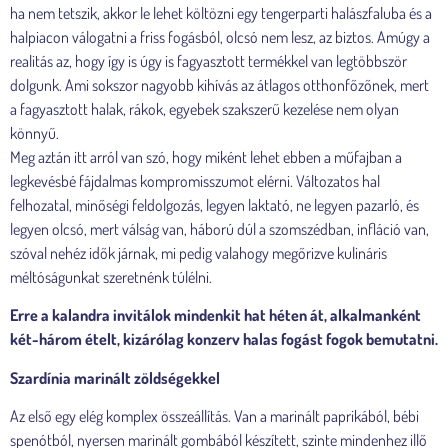
ha nem tetszik, akkor le lehet költözni egy tengerparti halászfaluba és a
halpiacon válogatni a friss fogásból, olcsó nem lesz, az biztos. Amúgy a
realitás az, hogy így is úgy is fagyasztott termékkel van legtöbbször
dolgunk. Ami sokszor nagyobb kihívás az átlagos otthonfőzőnek, mert
a fagyasztott halak, rákok, egyebek szakszerű kezelése nem olyan
könnyű.
Meg aztán itt arról van szó, hogy miként lehet ebben a műfajban a
legkevésbé fájdalmas kompromisszumot elérni. Változatos hal
felhozatal, minőségi feldolgozás, legyen laktató, ne legyen pazarló, és
legyen olcsó, mert válság van, háború dúl a szomszédban, infláció van,
szóval nehéz idők járnak, mi pedig valahogy megőrizve kulináris
méltóságunkat szeretnénk túlélni.
Erre a kalandra invitálok mindenkit hat héten át, alkalmanként
két-három ételt, kizárólag konzerv halas fogást fogok bemutatni.
Szardínia marinált zöldségekkel
Az első egy elég komplex összeállítás. Van a marinált paprikából, bébi
spenótból, nyersen marinált gombából készített, szinte mindenhez illő