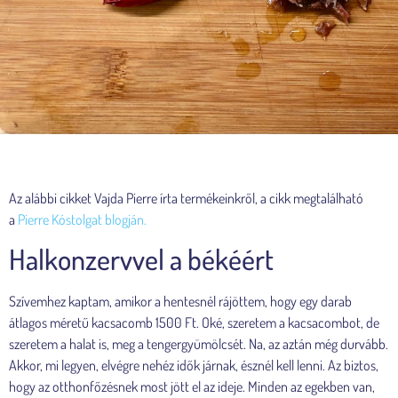
Az alábbi cikket Vajda Pierre írta termékeinkről, a cikk megtalálható
a
Pierre Kóstolgat blogján.
Halkonzervvel a békéért
Szívemhez kaptam, amikor a hentesnél rájöttem, hogy egy darab
átlagos méretű kacsacomb 1500 Ft. Oké, szeretem a kacsacombot, de
szeretem a halat is, meg a tengergyümölcsét. Na, az aztán még durvább.
Akkor, mi legyen, elvégre nehéz idők járnak, észnél kell lenni. Az biztos,
hogy az otthonfőzésnek most jött el az ideje. Minden az egekben van,