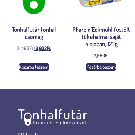
Tonhalfutár tonhal
Phare d’Eckmühl füstölt
csomag
tőkehalmáj saját
olajában, 121 g
21,460
Ft
18,032
Ft
2,990
Ft
Kosárba teszem
Kosárba teszem