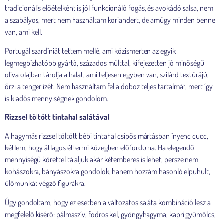
tradicionális előételként is jól funkcionáló fogás, és avokádó salsa, nem
a szabályos, mert nem használtam koriandert, de amúgy minden benne
van, ami kell.
Portugál szardíniát tettem mellé, ami közismerten az egyik
legmegbízhatóbb gyártó, százados múlttal, kifejezetten jó minőségű
oliva olajban tárolja a halat, ami teljesen egyben van, szilárd textúrájú,
őrzi a tenger ízét. Nem használtam fel a doboz teljes tartalmát, mert így
is kiadós mennyiségnek gondolom.
Rizzsel töltött tintahal salátával
A hagymás rizzsel töltött bébi tintahal csípős mártásban ínyenc cucc,
kétlem, hogy átlagos éttermi közegben előfordulna. Ha elegendő
mennyiségű körettel tálaljuk akár kétemberes is lehet, persze nem
kohászokra, bányászokra gondolok, hanem hozzám hasonló elpuhult,
ülőmunkát végző figurákra.
Úgy gondoltam, hogy ez esetben a változatos saláta kombináció lesz a
megfelelő kísérő: pálmaszív, fodros kel, gyöngyhagyma, kapri gyümölcs,