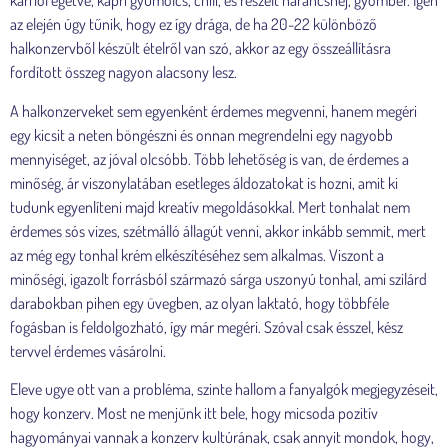
karfiol égetve, kapri gyümölcs, chili, és reszelt narancshéj, gyömbér. Igen
az elején úgy tűnik, hogy ez így drága, de ha 20-22 különböző
halkonzervből készült ételről van szó, akkor az egy összeállításra
fordított összeg nagyon alacsony lesz.
A halkonzerveket sem egyenként érdemes megvenni, hanem megéri
egy kicsit a neten böngészni és onnan megrendelni egy nagyobb
mennyiséget, az jóval olcsóbb. Több lehetőség is van, de érdemes a
minőség, ár viszonylatában esetleges áldozatokat is hozni, amit ki
tudunk egyenlíteni majd kreatív megoldásokkal. Mert tonhalat nem
érdemes sós vizes, szétmálló állagút venni, akkor inkább semmit, mert
az még egy tonhal krém elkészítéséhez sem alkalmas. Viszont a
minőségi, igazolt forrásból származó sárga uszonyú tonhal, ami szilárd
darabokban pihen egy üvegben, az olyan laktató, hogy többféle
fogásban is feldolgozható, így már megéri. Szóval csak ésszel, kész
tervvel érdemes vásárolni.
Eleve ugye ott van a probléma, szinte hallom a fanyalgók megjegyzéseit,
hogy konzerv. Most ne menjünk itt bele, hogy micsoda pozitív
hagyományai vannak a konzerv kultúrának, csak annyit mondok, hogy,