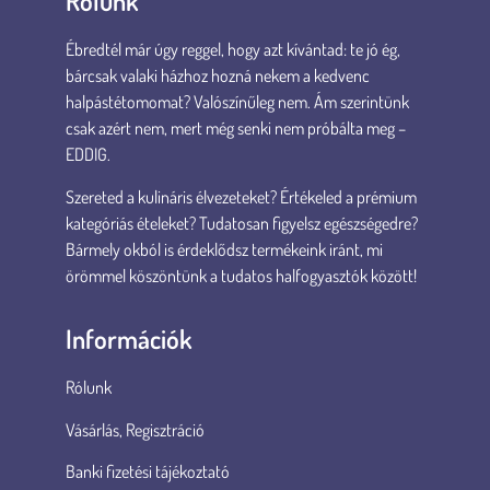
Rólunk
Ébredtél már úgy reggel, hogy azt kívántad: te jó ég,
bárcsak valaki házhoz hozná nekem a kedvenc
halpástétomomat? Valószínűleg nem. Ám szerintünk
csak azért nem, mert még senki nem próbálta meg –
EDDIG.
Szereted a kulináris élvezeteket? Értékeled a prémium
kategóriás ételeket? Tudatosan figyelsz egészségedre?
Bármely okból is érdeklődsz termékeink iránt, mi
örömmel köszöntünk a tudatos halfogyasztók között!
Információk
Rólunk
Vásárlás, Regisztráció
Banki fizetési tájékoztató