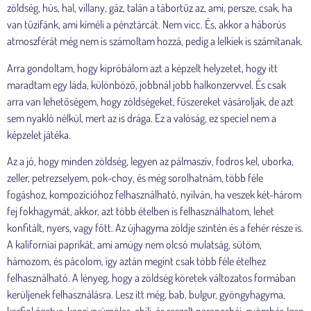
zöldség, hús, hal, villany, gáz, talán a tábortűz az, ami, persze, csak, ha
van tűzifánk, ami kíméli a pénztárcát. Nem vicc. És, akkor a háborús
atmoszférát még nem is számoltam hozzá, pedig a lelkiek is számítanak.
Arra gondoltam, hogy kipróbálom azt a képzelt helyzetet, hogy itt
maradtam egy láda, különböző, jobbnál jobb halkonzervvel. És csak
arra van lehetőségem, hogy zöldségeket, fűszereket vásároljak, de azt
sem nyakló nélkül, mert az is drága. Ez a valóság, ez speciel nem a
képzelet játéka.
Az a jó, hogy minden zöldség, legyen az pálmaszív, fodros kel, uborka,
zeller, petrezselyem, pok-choy, és még sorolhatnám, több féle
fogáshoz, kompozícióhoz felhasználható, nyilván, ha veszek két-három
fej fokhagymát, akkor, azt több ételben is felhasználhatom, lehet
konfitált, nyers, vagy főtt. Az újhagyma zöldje szintén és a fehér része is.
A kaliforniai paprikát, ami amúgy nem olcsó mulatság, sütöm,
hámozom, és pácolom, így aztán megint csak több féle ételhez
felhasználható. A lényeg, hogy a zöldség köretek változatos formában
kerüljenek felhasználásra. Lesz itt még, bab, bulgur, gyöngyhagyma,