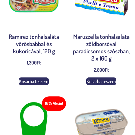
Ramirez tonhalsaláta
Maruzzella tonhalsaláta
vörösbabbal és
zöldborsóval
kukoricával, 120 g
paradicsomos szószban,
2 x 160 g
1,390
Ft
2,890
Ft
Kosárba teszem
Kosárba teszem
16% Akció!