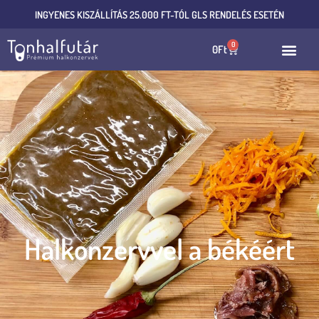
INGYENES KISZÁLLÍTÁS 25.000 FT-TÓL GLS RENDELÉS ESETÉN
0
0
Ft
Halkonzervvel a békéért