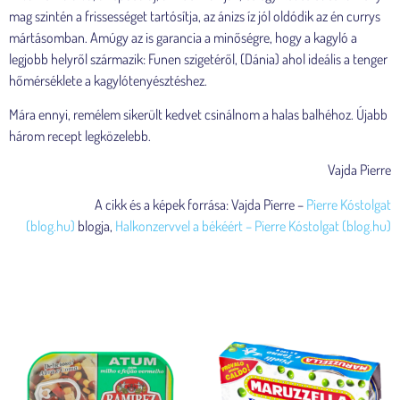
mag szintén a frissességet tartósítja, az ánizs íz jól oldódik az én currys
mártásomban. Amúgy az is garancia a minőségre, hogy a kagyló a
legjobb helyről származik: Funen szigetéről, (Dánia) ahol ideális a tenger
hőmérséklete a kagylótenyésztéshez.
Mára ennyi, remélem sikerült kedvet csinálnom a halas balhéhoz. Újabb
három recept legközelebb.
Vajda Pierre
A cikk és a képek forrása: Vajda Pierre –
Pierre Kóstolgat
(blog.hu)
blogja,
Halkonzervvel a békéért – Pierre Kóstolgat (blog.hu)