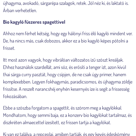
újhagyma, avokadó, sárgarépa szalagok, retek. Jól néz ki, és laktató is.
Árban verhetetlen.
Bio kagyló fűszeres spagettivel
Ahhoz nem férhet kétség, hogy egy hálónyi friss élő kagyló mindent ver.
De, ha nincs más, csak dobozos, akkor ez a bio kagyló képes pótolni a
frisset.
Itt most azon vagyok, hogy vibrálóan változatos ízű szószt kreáljak.
Ehhez használok szardellát, ami sóz, és erősíti a tenger ízt, azon kívül
thai sárga curry pasztát, hogy csípjen, de ne csak úgy primer, hanem
komplexebben. Legyen fokhagymás, paradicsomos, és újhagyma zöldje
frissítse. A reszelt narancshéj enyhén kesernyés íze is segít a frissesség
fokozásában.
Ebbe a szószba forgatom a spagettit, és szórom meg a kagylókkal.
Mondhatom, hogy semmi baja, ez a konzerv bio kagylókat tartalmaz, és
diszkréten almaecettel ízesített, ez frissen tartja a kagylókat.
Ki van ez találva, a repceolaj, amiben tartják, és egy kevés édeskömény