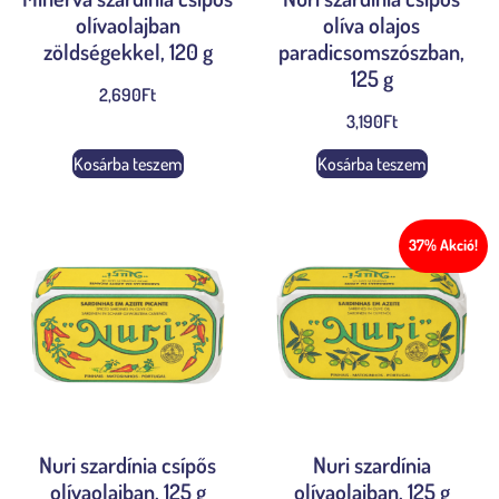
olívaolajban
olíva olajos
zöldségekkel, 120 g
paradicsomszószban,
125 g
2,690
Ft
3,190
Ft
Kosárba teszem
Kosárba teszem
37% Akció!
Nuri szardínia csípős
Nuri szardínia
olívaolajban, 125 g
olívaolajban, 125 g