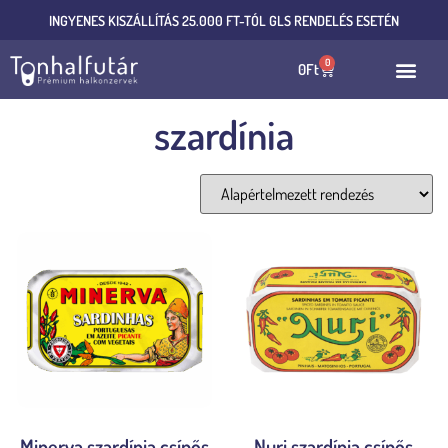
INGYENES KISZÁLLÍTÁS 25.000 FT-TÓL GLS RENDELÉS ESETÉN
0
0
Ft
szardínia
Mind a(z) 7 találat megjelenítve
Minerva szardínia csípős
Nuri szardínia csípős