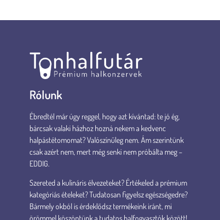
Rólunk
Ébredtél már úgy reggel, hogy azt kívántad: te jó ég,
bárcsak valaki házhoz hozná nekem a kedvenc
halpástétomomat? Valószínűleg nem. Ám szerintünk
csak azért nem, mert még senki nem próbálta meg –
EDDIG.
Szereted a kulináris élvezeteket? Értékeled a prémium
kategóriás ételeket? Tudatosan figyelsz egészségedre?
Bármely okból is érdeklődsz termékeink iránt, mi
örömmel köszöntünk a tudatos halfogyasztók között!