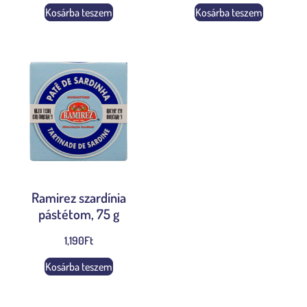
Kosárba teszem
Kosárba teszem
Ramirez szardínia
pástétom, 75 g
1,190
Ft
Kosárba teszem