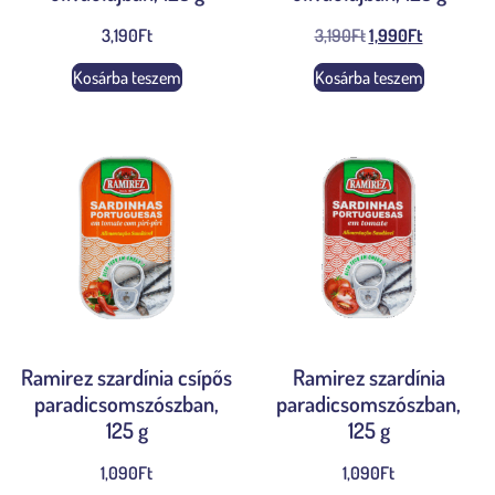
3,190
Ft
3,190
Ft
1,990
Ft
Kosárba teszem
Kosárba teszem
Ramirez szardínia csípős
Ramirez szardínia
paradicsomszószban,
paradicsomszószban,
125 g
125 g
1,090
Ft
1,090
Ft