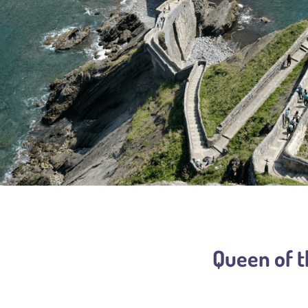
ran használják konzervek elkészítéséhez. Viszonylag kis méretű
össze 2-3 kg, hosszuk pedig ritkán haladja meg a 60 cm-t. Rövidebb
tlagosan 2-3 évig élnek. Ezen tulajdonságainak köszönhető, hogy a
tartalmú a tonhalak között..
Queen of t
apján úgy tűnik, a magasabb zsírtartalmú tonhalak higanytartalma
es tehát választani, ha a minimális higanytartalomra törekedsz? .