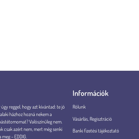
mentesek. .
Néhány szó a gyártóról: a The Queen of the Coast mára a 
Belgiumban és Luxemburgban piacvezető a makréla- és s
Királyságban, Franciaországban, sőt Japánban is jelen van
Információk
úgy reggel, hogy azt kívántad: te jó
Rólunk
valaki házhoz hozná nekem a
Vásárlás, Regisztráció
pástétomomat? Valószínűleg nem.
k csak azért nem, mert még senki
Banki fizetési tájékoztató
a meg – EDDIG.