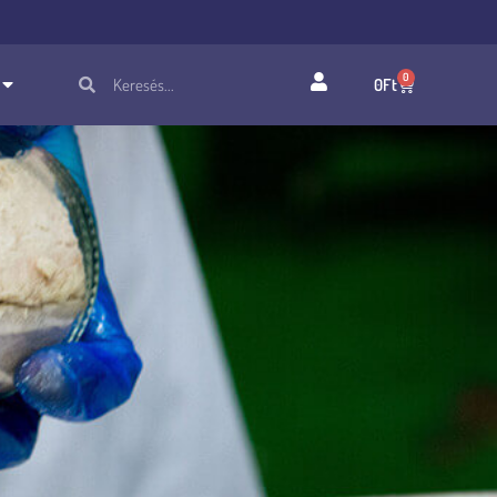
0
0
Ft