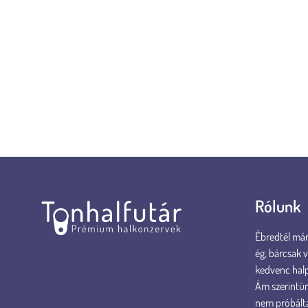
lettartammal rendelkező fajták, pl. skipjack tonhal, tongol tonhal. A
No products were found for this query.
 ilyen tonhalat találsz például a The Queen of the Coast
b természetes zsírtartalmú tonhalat válassz – ezt ellenőrizheted
blázatokban.
Rólunk
Ébredtél már 
ég, bárcsak 
kedvenc hal
Ám szerintün
nem próbált