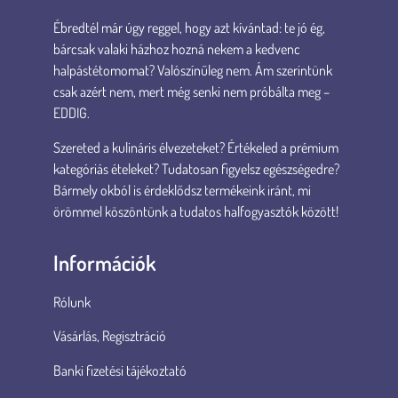
Ébredtél már úgy reggel, hogy azt kívántad: te jó ég,
bárcsak valaki házhoz hozná nekem a kedvenc
halpástétomomat? Valószínűleg nem. Ám szerintünk
csak azért nem, mert még senki nem próbálta meg –
EDDIG.
Szereted a kulináris élvezeteket? Értékeled a prémium
kategóriás ételeket? Tudatosan figyelsz egészségedre?
Bármely okból is érdeklődsz termékeink iránt, mi
örömmel köszöntünk a tudatos halfogyasztók között!
Információk
Rólunk
Vásárlás, Regisztráció
Banki fizetési tájékoztató