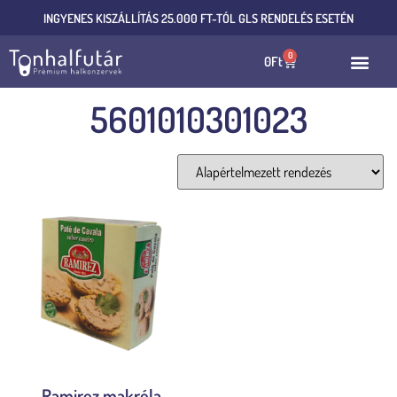
INGYENES KISZÁLLÍTÁS 25.000 FT-TÓL GLS RENDELÉS ESETÉN
0
0
Ft
5601010301023
Összesen 1 találat
Ramirez makréla