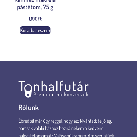
pástétom, 75 g
1,190
Ft
Kosárba teszem
Rólunk
Ébredtél már úgy reggel, hogy azt kívántad: te jó ég,
bárcsak valaki házhoz hozná nekem a kedvenc
halpástétomomat? Valószínűleg nem. Ám szerintünk