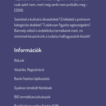
csak azért nem, mert még senki nem próbálta meg –
EDDIG.
Szereted a kulináris élvezeteket? Értékeled a prémium
kategóriás ételeket? Tudatosan figyelsz egészségedre?
Bármely okból is érdeklődsz termékeink iránt, mi
örömmel köszöntünk a tudatos halfogyasztók között!
Információk
Rólunk
Vásárlás, Regisztráció
Banki fizetési tájékoztató
Gyakran Ismételt Kérdések
BIO terméktanúsítványok
Bankkártyás online fizetés GYIK