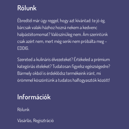
Rólunk
Ébredtél már úgy reggel, hogy azt kívántad: te jó ég,
bárcsak valaki házhoz hozná nekem a kedvenc
halpástétomomat? Valószínűleg nem. Ám szerintünk
csak azért nem, mert még senki nem próbálta meg –
EDDIG.
Szereted a kulináris élvezeteket? Értékeled a prémium
kategóriás ételeket? Tudatosan figyelsz egészségedre?
Bármely okból is érdeklődsz termékeink iránt, mi
örömmel köszöntünk a tudatos halfogyasztók között!
Információk
Rólunk
Vásárlás, Regisztráció