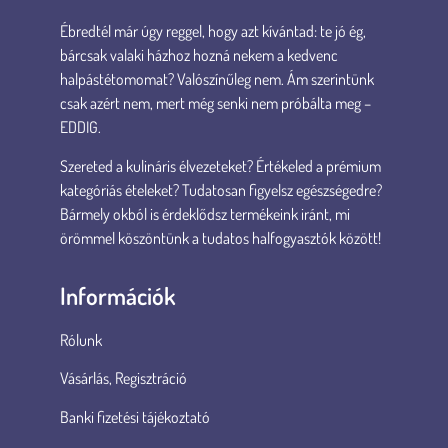
Ébredtél már úgy reggel, hogy azt kívántad: te jó ég,
bárcsak valaki házhoz hozná nekem a kedvenc
halpástétomomat? Valószínűleg nem. Ám szerintünk
csak azért nem, mert még senki nem próbálta meg –
EDDIG.
Szereted a kulináris élvezeteket? Értékeled a prémium
kategóriás ételeket? Tudatosan figyelsz egészségedre?
Bármely okból is érdeklődsz termékeink iránt, mi
örömmel köszöntünk a tudatos halfogyasztók között!
Információk
Rólunk
Vásárlás, Regisztráció
Banki fizetési tájékoztató