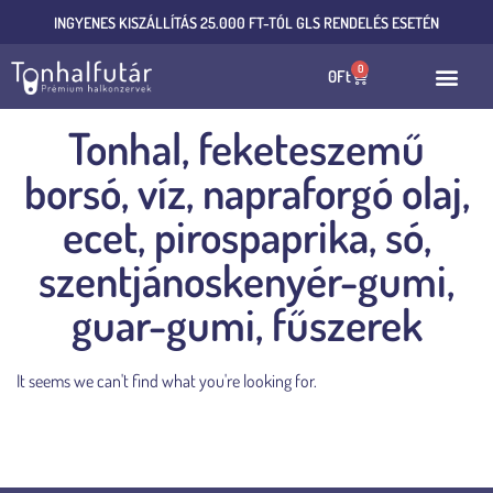
INGYENES KISZÁLLÍTÁS 25.000 FT-TÓL GLS RENDELÉS ESETÉN
0
0
Ft
Tonhal, feketeszemű
borsó, víz, napraforgó olaj,
ecet, pirospaprika, só,
szentjánoskenyér-gumi,
guar-gumi, fűszerek
It seems we can't find what you're looking for.