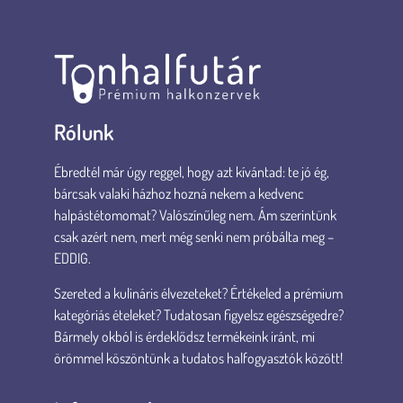
Rólunk
Ébredtél már úgy reggel, hogy azt kívántad: te jó ég,
bárcsak valaki házhoz hozná nekem a kedvenc
halpástétomomat? Valószínűleg nem. Ám szerintünk
csak azért nem, mert még senki nem próbálta meg –
EDDIG.
Szereted a kulináris élvezeteket? Értékeled a prémium
kategóriás ételeket? Tudatosan figyelsz egészségedre?
Bármely okból is érdeklődsz termékeink iránt, mi
örömmel köszöntünk a tudatos halfogyasztók között!