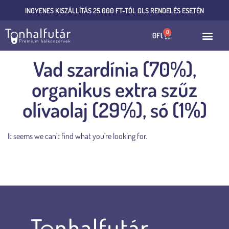
INGYENES KISZÁLLÍTÁS 25.000 FT-TÓL GLS RENDELÉS ESETÉN
0
0
Ft
Vad szardínia (70%),
organikus extra szűz
olívaolaj (29%), só (1%)
It seems we can't find what you're looking for.