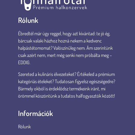
Rólunk
Ébredtél már úgy reggel, hogy azt kívántad: te jó ég,
bárcsak valaki házhoz hozná nekem a kedvenc
halpástétomomat? Valószínűleg nem. Ám szerintünk
csak azért nem, mert még senki nem próbálta meg –
EDDIG.
Szereted a kulináris élvezeteket? Értékeled a prémium
kategóriás ételeket? Tudatosan figyelsz egészségedre?
Bármely okból is érdeklődsz termékeink iránt, mi
örömmel köszöntünk a tudatos halfogyasztók között!
Információk
Rólunk