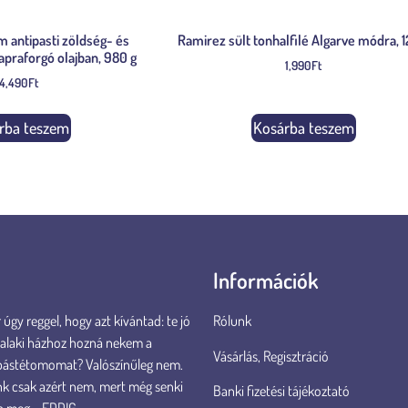
 antipasti zöldség- és
Ramirez sült tonhalfilé Algarve módra, 1
praforgó olajban, 980 g
1,990
Ft
4,490
Ft
rba teszem
Kosárba teszem
Információk
úgy reggel, hogy azt kívántad: te jó
Rólunk
valaki házhoz hozná nekem a
Vásárlás, Regisztráció
pástétomomat? Valószínűleg nem.
k csak azért nem, mert még senki
Banki fizetési tájékoztató