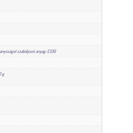
avanyúságot szabályozó anyag: E330
0 g