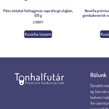
Pitéu tintahal fokhagymás napraforgó olajban,
Novella prémium
120 g
gombakeverék na
2,990
Ft
Kosárba teszem
Kosá
Rólunk
Ébredtél már 
ég, bárcsak 
kedvenc hal
Ám szerintün