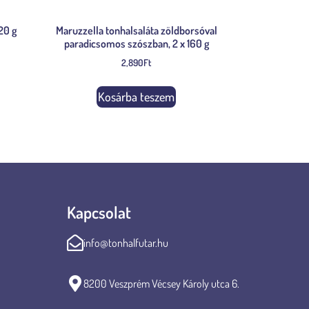
20 g
Maruzzella tonhalsaláta zöldborsóval
paradicsomos szószban, 2 x 160 g
2,890
Ft
Kosárba teszem
Kapcsolat
info@tonhalfutar.hu
8200 Veszprém Vécsey Károly utca 6.