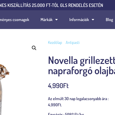
NES KISZÁLLÍTÁS 25.000 FT-TÓL GLS RENDELÉS ESETÉN
ményes csomagok
Márkák
Információk
Blog
Kezdőlap
/
Antipasti
/ Novella grillezett g
Novella grilleze
napraforgó olajb
4,990
Ft
Az elmúlt 30 nap legalacsonyabb ára :
4,990
Ft
.
Egységár : 5092 Ft/kg