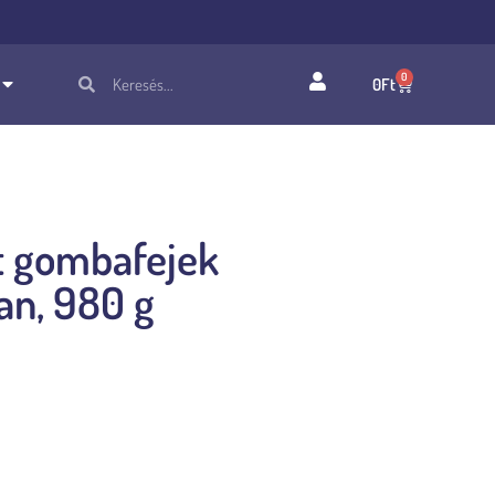
0
0
Ft
ombafejek napraforgó olajban, 980 g
tt gombafejek
an, 980 g