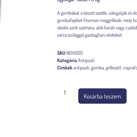
A gombákat a kézzel szedik, válogatják és d
gombafejeket finoman meggrillezik, mely biz
ideális azok számára, akik baráti vagy család
extra ízvilággal gazdagítani ételeiket.
SKU
NOV009
Kategória
Antipasti
Címkék
antipasti
,
gomba
,
grillezett
,
naprafo
Készleten
Kosárba teszem