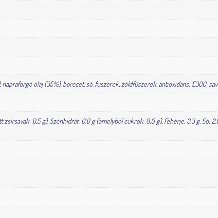
napraforgó olaj (35%), borecet, só, fűszerek, zöldfűszerek, antioxidáns: E300, s
tt zsírsavak: 0,5 g), Szénhidrát: 0,0 g (amelyből cukrok: 0,0 g), Fehérje: 3,3 g, Só: 2,