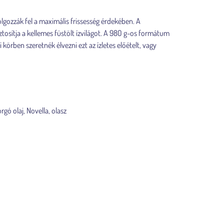
olgozzák fel a maximális frissesség érdekében. A
tosítja a kellemes füstölt ízvilágot. A 980 g-os formátum
i körben szeretnék élvezni ezt az ízletes előételt, vagy
rgó olaj
,
Novella
,
olasz