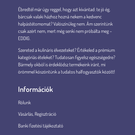
Ébredtél már úgy reggel, hogy azt kívántad: te jó ég,
bárcsak valaki házhoz hozná nekem a kedvenc
halpástétomomat? Valószínűleg nem. Ám szerintünk
csak azért nem, mert még senki nem próbálta meg –
EDDIG.
Szereted a kulináris élvezeteket? Értékeled a prémium
kategóriás ételeket? Tudatosan figyelsz egészségedre?
Bármely okból is érdeklődsz termékeink iránt, mi
örömmel köszöntünk a tudatos halfogyasztók között!
Információk
Rólunk
Vásárlás, Regisztráció
Banki fizetési tájékoztató