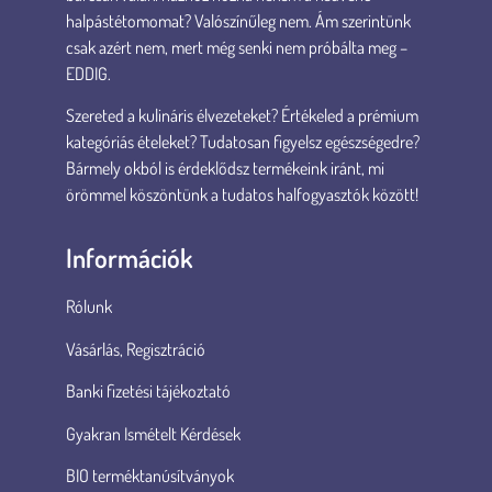
halpástétomomat? Valószínűleg nem. Ám szerintünk
csak azért nem, mert még senki nem próbálta meg –
EDDIG.
Szereted a kulináris élvezeteket? Értékeled a prémium
kategóriás ételeket? Tudatosan figyelsz egészségedre?
Bármely okból is érdeklődsz termékeink iránt, mi
örömmel köszöntünk a tudatos halfogyasztók között!
Információk
Rólunk
Vásárlás, Regisztráció
Banki fizetési tájékoztató
Gyakran Ismételt Kérdések
BIO terméktanúsítványok