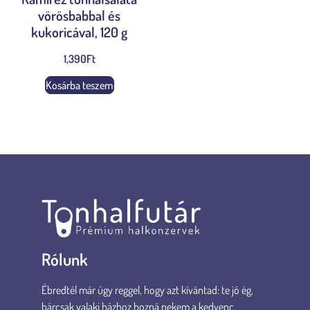
vörösbabbal és
kukoricával, 120 g
1,390
Ft
Kosárba teszem
Rólunk
Ébredtél már úgy reggel, hogy azt kívántad: te jó ég,
bárcsak valaki házhoz hozná nekem a kedvenc