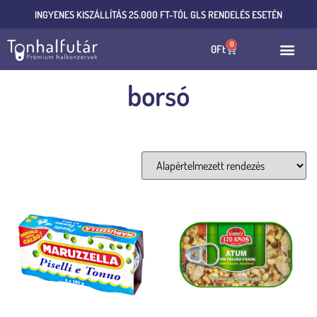
INGYENES KISZÁLLÍTÁS 25.000 FT-TÓL GLS RENDELÉS ESETÉN
0
0
Ft
borsó
Mind a(z) 2 találat megjelenítve