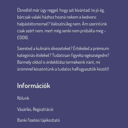
Ébredtél már úgy reggel, hogy azt kívántad: te jó ég,
bárcsak valaki házhoz hozná nekem a kedvenc
halpástétomomat? Valószínűleg nem. Ám szerintünk
csak azért nem, mert még senki nem próbálta meg –
EDDIG.
Szereted a kulináris élvezeteket? Értékeled a prémium
kategóriás ételeket? Tudatosan figyelsz egészségedre?
Bármely okból is érdeklődsz termékeink iránt, mi
örömmel köszöntünk a tudatos halfogyasztók között!
Információk
Rólunk
Vásárlás, Regisztráció
Banki fizetési tájékoztató