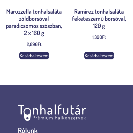
Maruzzella tonhalsaláta
Ramirez tonhalsaláta
zöldborsóval
feketeszemű borsóval,
paradicsomos szószban,
120 g
2 x 160 g
1,390
Ft
2,890
Ft
Kosárba teszem
Kosárba teszem
Rólunk