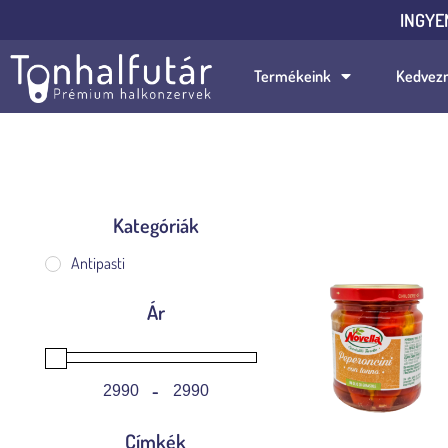
INGYE
Termékeink
Kedvez
Kategóriák
Összesen 1 találat
Antipasti
Ár
-
Minimum Price
Maximum Price
Címkék