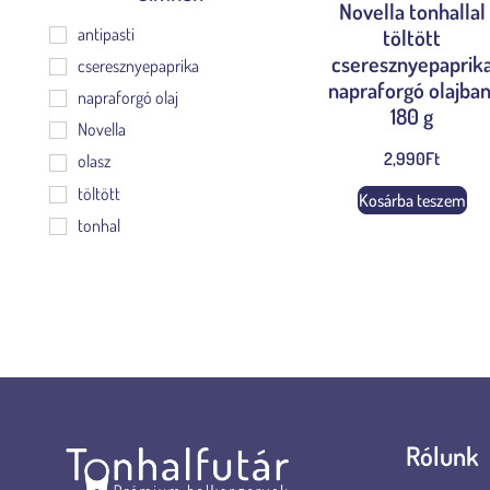
Novella tonhallal
antipasti
töltött
cseresznyepaprik
cseresznyepaprika
napraforgó olajban
napraforgó olaj
180 g
Novella
2,990
Ft
olasz
töltött
Kosárba teszem
tonhal
Rólunk