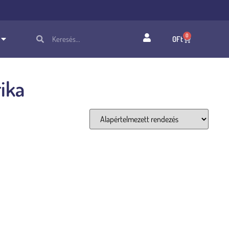
0
0
Ft
ika