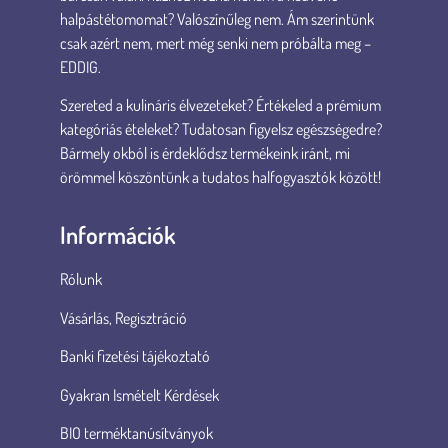
halpástétomomat? Valószínűleg nem. Ám szerintünk
csak azért nem, mert még senki nem próbálta meg –
EDDIG.
Szereted a kulináris élvezeteket? Értékeled a prémium
kategóriás ételeket? Tudatosan figyelsz egészségedre?
Bármely okból is érdeklődsz termékeink iránt, mi
örömmel köszöntünk a tudatos halfogyasztók között!
Információk
Rólunk
Vásárlás, Regisztráció
Banki fizetési tájékoztató
Gyakran Ismételt Kérdések
BIO terméktanúsítványok