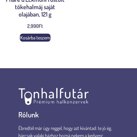
tőkehalmáj saját
olajában, 121 g
2,990
Ft
Kosárba teszem
Rólunk
Ébredtél már úgy reggel, hogy azt kívántad: te jó ég,
bárcsak valaki házhoz hozná nekem a kedvenc