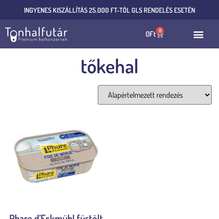
INGYENES KISZÁLLÍTÁS 25.000 FT-TÓL GLS RENDELÉS ESETÉN
0
0
Ft
tőkehal
Összesen 1 találat
Phare d’Eckmühl füstölt