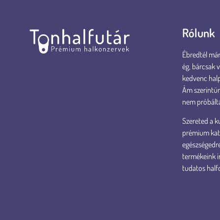
Rólunk
Ébredtél már 
ég, bárcsak 
kedvenc hal
Ám szerintün
nem próbált
Szereted a ku
prémium kate
egészségedre
termékeink i
tudatos half