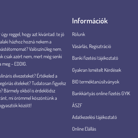
Információk
úgy reggel, hogy azt kívántad: te jó
Rólunk
valaki házhoz hozná nekem a
Vásárlás, Regisztráció
pástétomomat? Valószínűleg nem.
k csak azért nem, mert még senki
Banki fizetési tájékoztató
a meg – EDDIG.
Gyakran Ismételt Kérdések
lináris élvezeteket? Értékeled a
BIO terméktanúsítványok
góriás ételeket? Tudatosan figyelsz
? Bármely okból is érdeklődsz
Bankkártyás online fizetés GYIK
ránt, mi örömmel köszöntünk a
ÁSZF
ogyasztók között!
Adatkezelési tájékoztató
Online Elállás