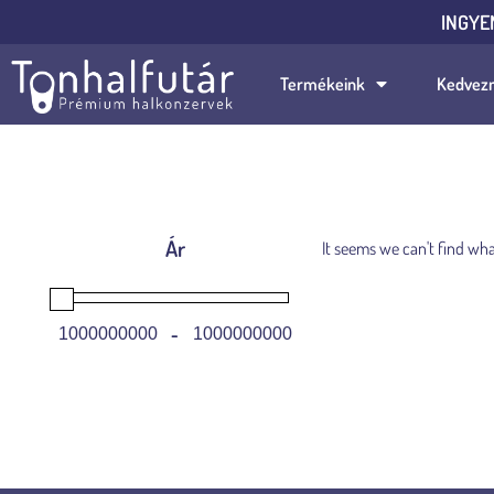
INGYE
Termékeink
Kedvez
Ár
It seems we can't find wha
-
Minimum Price
Maximum Price