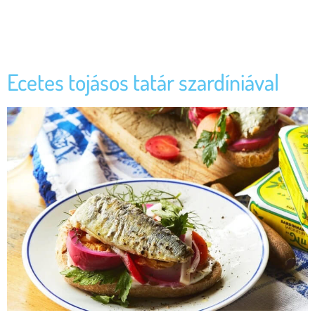
érintkező olaj még D-vitaminban és omega-3-ban is gazdag, amelyek
nagyon fontos tápanyagok a szervezetünk számára. De hogyan
kezdheted el újra felhasználni? […]
Ecetes tojásos tatár szardíniával