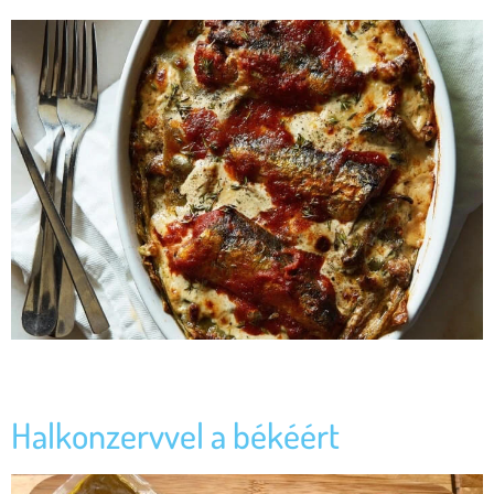
Szardíniás lasagne – egy csavaros recept, amit meg kell kóstolnod!
Hozzávalók: Így készítsd el:
Halkonzervvel a békéért