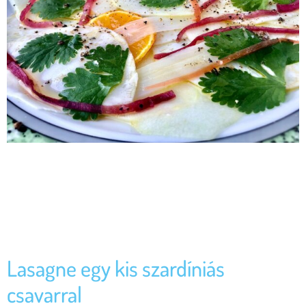
Az alábbi cikket Vajda Pierre írta termékeinkről, a cikk megtalálható
a Pierre Kóstolgat blogján. A megoldás: halkonzerv Merem remélni,
hogy nem unjátok ezt a halas futamot, mert én nem, sőt egyre inkább
bele csavarodok. Az itt következő receptek a kedvenceim közé
tartoznak. Egyszerűek, de ugyanakkor az adott konzerv tartalom ideális
feldolgozására mutatnak példát. Az itt közreadott […]
Lasagne egy kis szardíniás
csavarral