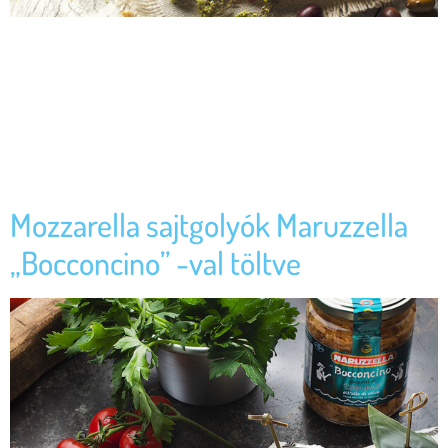
Gallette del Marinaio-t fogunk készíteni Maruzzella Tonhallal.
Hozzávalók: Hogyan készítsünk: Mossuk és vágjuk apróra a cseresznye
paradicsomot, tegyük egy tálba, és főzzük extra szűz olívaolajjal és
sóval. Adjuk hozzá a Maruzzella tonhalat az olívaolajhoz, a leeresztett
Maruzzella szardella, a Taggiasca olajbogyó és a Tropea lilahagyma
mellett, apróra vágva, keverjük össze mindet, és szórjuk meg az
oregánóval. […]
Mozzarella sajtgolyók Maruzzella
„Bocconcino” -val töltve