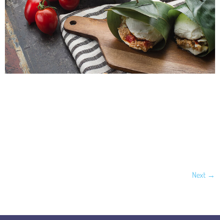
Mozzarella sajtgolyókat készítünk Maruzzella „Bocconcino” -val töltve.
Hozzávalók Hogyan készítsük: Először készítsük elő a keményen főtt
tojást, hagyjuk lehűlni, és vegyük le a héjat.Kockázzuk fel a
paradicsomot, és tegyük egy tálba, majd adjuk hozzá a lecsepegtetett
„Bocconcino” tonhal Maruzzella darabjait, vékonyra szeletelt tojást, sót
és friss bazsalikomot. Miután elkészítettük a keveréket, folytassuk a
mozzarellák elkészítésével: […]
Next
→