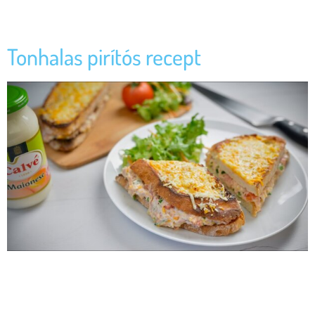
Egy egyszerű receptötlet, ha éppen nem tudod mit készíts. Hozzávalók:
Így készítsd el:
Tonhalas pirítós recept
[ux_image id=”11504″] Hozzávalók 4 nagy szelet pirított kenyér 400 g
paradicsom 30 g kapribogyó 20 kócos zöld olajbogyó 2 doboz 120 g
tonhal filé olívaolajban Oregano Vágjuk kockára a paradicsomot, adjuk
hozzá a kapribogyót, az olajbogyót és az olívaolajat. Tegyünk egy