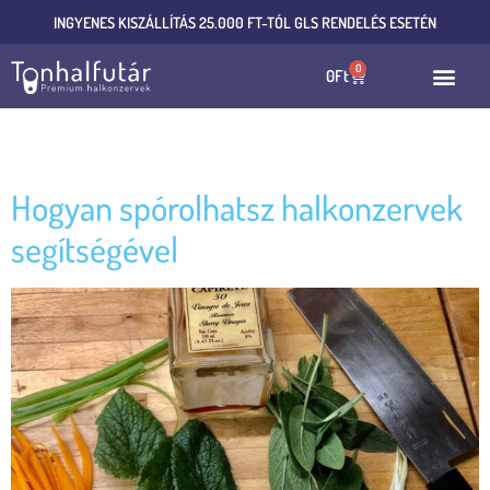
INGYENES KISZÁLLÍTÁS 25.000 FT-TÓL GLS RENDELÉS ESETÉN
0
0
Ft
Címke:
Receptek
Hogyan spórolhatsz halkonzervek
segítségével