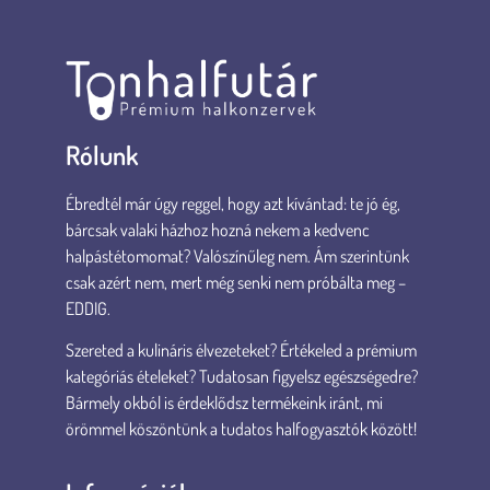
Rólunk
Ébredtél már úgy reggel, hogy azt kívántad: te jó ég,
bárcsak valaki házhoz hozná nekem a kedvenc
halpástétomomat? Valószínűleg nem. Ám szerintünk
csak azért nem, mert még senki nem próbálta meg –
EDDIG.
Szereted a kulináris élvezeteket? Értékeled a prémium
kategóriás ételeket? Tudatosan figyelsz egészségedre?
Bármely okból is érdeklődsz termékeink iránt, mi
örömmel köszöntünk a tudatos halfogyasztók között!