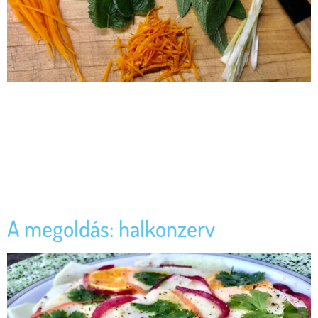
Az alábbi cikket Vajda Pierre írta termékeinkről, a cikk megtalálható
a Pierre Kóstolgat blogján. Hogyan spórolhatsz halkonzervek
segítségével A halkonzerv vonalon tovább haladva próbálom a
lehetetlent, némi túlzással. Az biztos, hogy alapesetben a
halkonzervekből, talán csak a tonhalast kivéve nem szokás komplex
fogásokat kreálni. Amikor félig viccesen a „békeharc” egyik apró
aktusaként aposztrofáltam a halkonzerves kompozícióimat, […]
A megoldás: halkonzerv