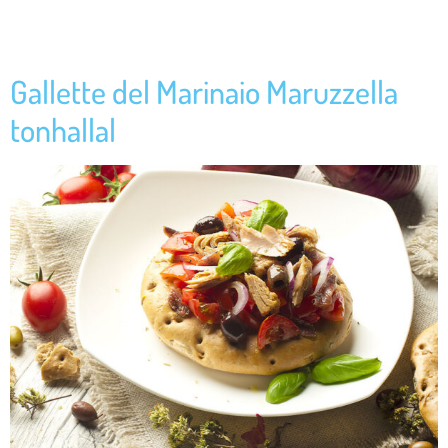
adagot a pirítósok tetejére. Díszítsük tonhallal, szórjuk meg oregánóval,
és olívaolajjal. Hagyjuk 5 percig […]
Gallette del Marinaio Maruzzella
tonhallal