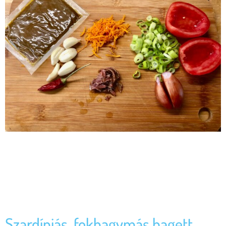
Az alábbi cikket Vajda Pierre írta termékeinkről, a cikk megtalálható
a Pierre Kóstolgat blogján. Halkonzervvel a békéért Az a jó, hogy minden
zöldség, legyen az pálmaszív, fodros kel, uborka, zeller, petrezselyem,
pok-choy, és még sorolhatnám, több féle fogáshoz, kompozícióhoz
felhasználható, nyilván, ha veszek két-három fej fokhagymát, akkor, azt
több ételben is felhasználhatom, lehet konfitált, nyers, vagy […]
Szardíniás, fokhagymás bagett