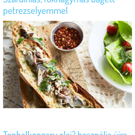
petrezselyemmel
Figyelmeztetés: ez egy különösen ínycsiklandó bagettrecept!
Hozzávalók: Így készítsd el:
Tonhalkonzerv olaj? használja újra