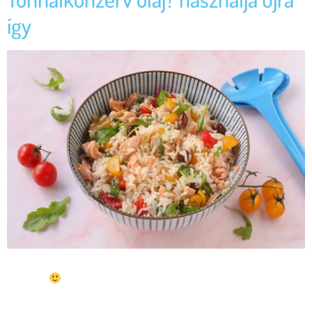
így
Ha eddig kidobtad a konzerv tonhalolajat, tudd, hogy nagy lehetőséget
hagysz ki!
Nemcsak hulladékcsökkentés miatt lehet
újrahasznosítani, hanem célszerű is, amennyiben jó minőségű
termékről van szó. Egy pármai kutatás szerint valójában a tonhallal